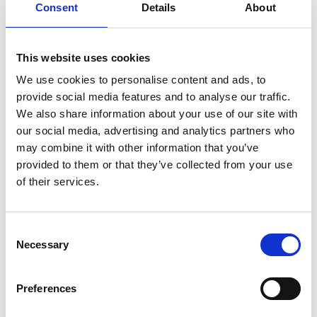
Consent
Details
About
7 Agosto 2026
Nel primo semestre è aumentata fortemente la
costruzione di nuove abitazioni
This website uses cookies
We use cookies to personalise content and ads, to
Repubblica Ceca
provide social media features and to analyse our traffic.
We also share information about your use of our site with
our social media, advertising and analytics partners who
may combine it with other information that you’ve
provided to them or that they’ve collected from your use
of their services.
Consent
Necessary
Selection
Preferences
La Škoda avvia la produzione del suo SUV Peaq