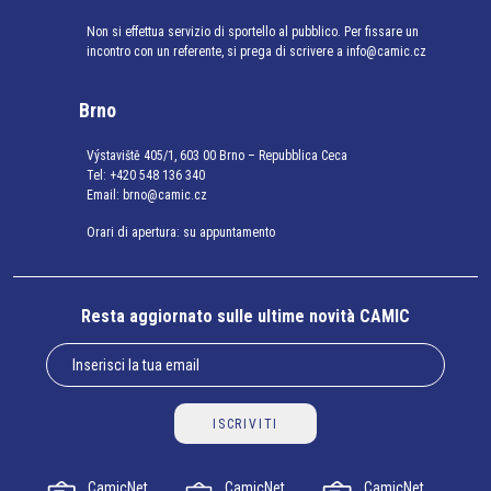
Non si effettua servizio di sportello al pubblico. Per fissare un
incontro con un referente, si prega di scrivere a info@camic.cz
Brno
Výstaviště 405/1, 603 00 Brno – Repubblica Ceca
Tel:
+420 548 136 340
Email:
brno@camic.cz
Orari di apertura: su appuntamento
Resta aggiornato sulle ultime novità CAMIC
ISCRIVITI
CamicNet
CamicNet
CamicNet