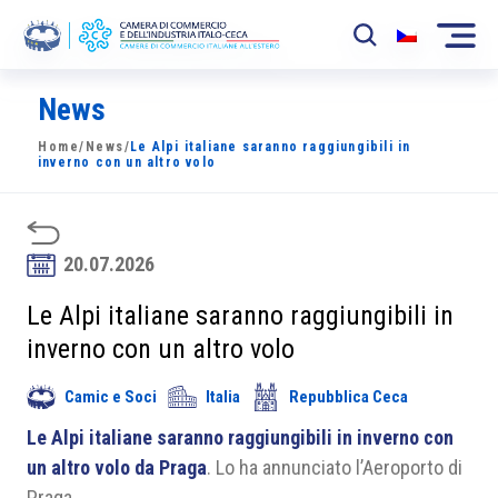
News
La Camera
Home
/
News
/
Le Alpi italiane saranno raggiungibili in
News
inverno con un altro volo
Eventi
Sviluppo Mercato
20.07.2026
Soci
Le Alpi italiane saranno raggiungibili in
inverno con un altro volo
Partner
Camic e Soci
Italia
Repubblica Ceca
Progetti
Le Alpi italiane saranno raggiungibili in inverno con
Area riservata
un altro volo da Praga
. Lo ha annunciato l’Aeroporto di
Praga.