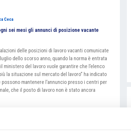
ca Ceca
gni sei mesi gli annunci di posizione vacante
lazioni delle posizioni di lavoro vacanti comunicate
o luglio dello scorso anno, quando la norma è entrata
l ministero del lavoro vuole garantire che l’elenco
 più la situazione sul mercato del lavoro” ha indicato
e possono mantenere l’annuncio presso i centri per
ale, che il posto di lavoro non è stato ancora
e il periodo di sei mesi le posizioni vacanti, per
 impiegare persone dall’estero
. Le posizioni vacanti
persone senza impiego 306.500 con un tasso di