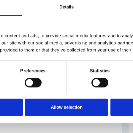
Details
0142/7095934/TZ_11_12_2024_Voln%C3%A1+m%C3%ADsta+v+
733909030298
e content and ads, to provide social media features and to analy
 our site with our social media, advertising and analytics partn
ntri per l'impiego
#posizioni vacanti
 provided to them or that they’ve collected from your use of their
Preferences
Statistics
Allow selection