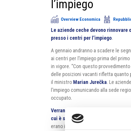
l’impiego
Overview Economica
Repubbli
Le aziende ceche devono rinnovare o
presso i centri per l’impiego
.
A gennaio andranno a scadere le segna
ai centri per l’impiego prima del prim
in vigore. “Con questo provvedimento i
delle posizioni vacanti rifletta quanto
il ministro
Marian Jurečka
. Le aziend
l’impiego comunicando alla sede region
occupato.
Verranno mantenute in automatico oltr
cui è stata chiesta la possibilità di
erano in dicembre circa 246.500, le 