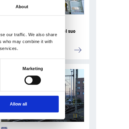
About
evidenci.pdf/33074829-
La Škoda avvia la produzione del suo
se our traffic. We also share
SUV Peaq
ers who may combine it with
 services.
Repubblica Ceca
Marketing
Allow all