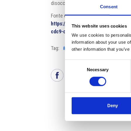
disoccupazione del 3,7%.
Consent
Fonte e fonte fotografia:
https://www.mpsv.cz/documents/2
This website uses cookies
cdc9-c2a1-5371-c849a5f54688?t=1
We use cookies to personalis
information about your use of
Tag:
#annunci
#aziende ceche
#ce
other information that you’ve
Consent
Necessary
Selection
Deny