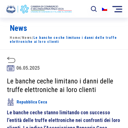
News
La Camera
Home
/
News
/
Le banche ceche limitano i danni delle truffe
News
elettroniche ai loro clienti
Eventi
Sviluppo Mercato
06.05.2025
Soci
Le banche ceche limitano i danni delle
truffe elettroniche ai loro clienti
Partner
Repubblica Ceca
Progetti
Le banche ceche stanno limitando con successo
Area riservata
l’entità delle truffe elettroniche nei confronti dei loro
clienti. Lo indica l’Associazione Bancaria Ceca.