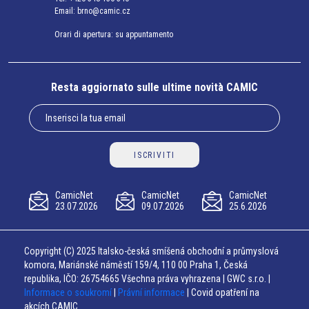
Email:
brno@camic.cz
Orari di apertura: su appuntamento
Resta aggiornato sulle ultime novità CAMIC
ISCRIVITI
CamicNet
CamicNet
CamicNet
23.07.2026
09.07.2026
25.6.2026
Copyright (C) 2025 Italsko-česká smíšená obchodní a průmyslová
komora, Mariánské náměstí 159/4, 110 00 Praha 1, Česká
republika, IČO: 26754665 Všechna práva vyhrazena | GWC s.r.o. |
Informace o soukromí
|
Právní informace
| Covid opatření na
akcích CAMIC