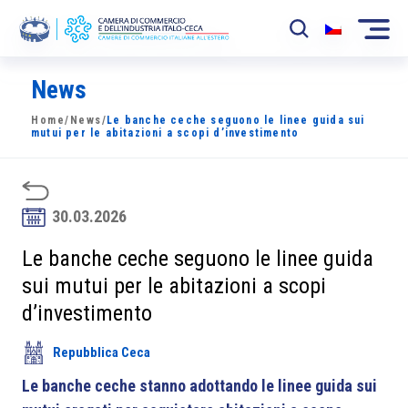
News
La Camera
Home
/
News
/
Le banche ceche seguono le linee guida sui
News
mutui per le abitazioni a scopi d’investimento
Eventi
Sviluppo Mercato
30.03.2026
Soci
Le banche ceche seguono le linee guida
sui mutui per le abitazioni a scopi
Partner
d’investimento
Progetti
Repubblica Ceca
Area riservata
Le banche ceche stanno adottando le linee guida sui