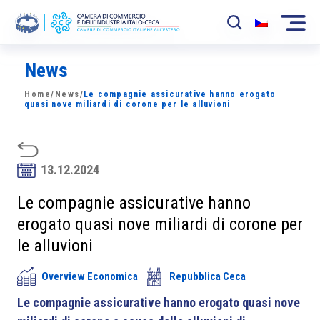
News
La Camera
Home
/
News
/
Le compagnie assicurative hanno erogato
News
quasi nove miliardi di corone per le alluvioni
Eventi
Sviluppo Mercato
13.12.2024
Soci
Le compagnie assicurative hanno
erogato quasi nove miliardi di corone per
Partner
le alluvioni
Progetti
Overview Economica
Repubblica Ceca
Area riservata
Le compagnie assicurative hanno erogato quasi nove