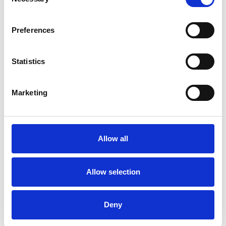
Selection
Preferences
Statistics
La Škoda avvia la produzione del suo SUV Peaq
Marketing
Repubblica Ceca
Allow all
Allow selection
Deny