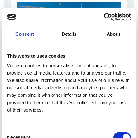
Consent
Details
About
This website uses cookies
We use cookies to personalise content and ads, to
7 Agosto 2026
provide social media features and to analyse our traffic.
Nel primo semestre è aumentata fortemente la
We also share information about your use of our site with
costruzione di nuove abitazioni
our social media, advertising and analytics partners who
may combine it with other information that you’ve
Repubblica Ceca
provided to them or that they’ve collected from your use
of their services.
Consent
Necessary