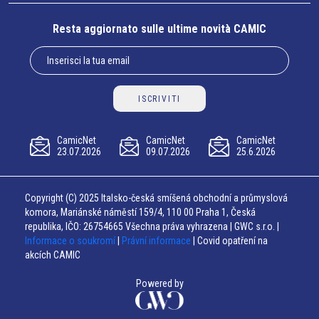
Resta aggiornato sulle ultime novità CAMIC
ISCRIVITI
CamicNet
CamicNet
CamicNet
23.07.2026
09.07.2026
25.6.2026
Copyright (C) 2025 Italsko-česká smíšená obchodní a průmyslová
komora, Mariánské náměstí 159/4, 110 00 Praha 1, Česká
republika, IČO: 26754665 Všechna práva vyhrazena | GWC s.r.o. |
Informace o soukromí
|
Právní informace
| Covid opatření na
akcích CAMIC
Powered by