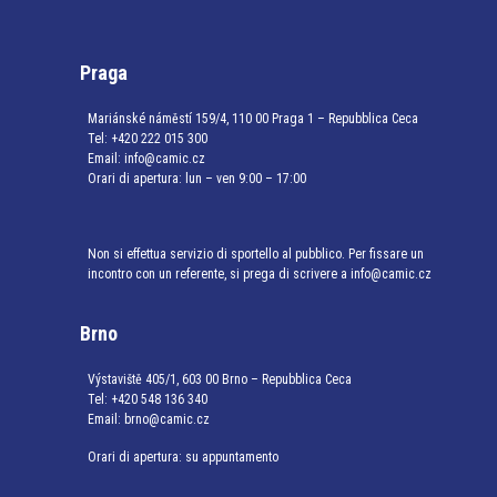
Praga
Mariánské náměstí 159/4, 110 00 Praga 1 – Repubblica Ceca
Tel:
+420 222 015 300
Email:
info@camic.cz
Orari di apertura: lun – ven 9:00 – 17:00
Non si effettua servizio di sportello al pubblico. Per fissare un
incontro con un referente, si prega di scrivere a info@camic.cz
Brno
Výstaviště 405/1, 603 00 Brno – Repubblica Ceca
Tel:
+420 548 136 340
Email:
brno@camic.cz
Orari di apertura: su appuntamento