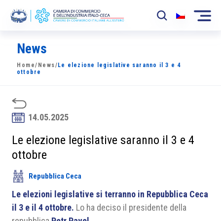
News
La Camera
Home
/
News
/
Le elezione legislative saranno il 3 e 4
News
ottobre
Eventi
Sviluppo Mercato
14.05.2025
Soci
Le elezione legislative saranno il 3 e 4
ottobre
Partner
Repubblica Ceca
Progetti
Le elezioni legislative si terranno in Repubblica Ceca
Area riservata
il 3 e il 4 ottobre.
Lo ha deciso il presidente della
repubblica
Petr Pavel
.