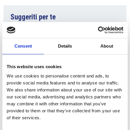
Suggeriti per te
Consent
Details
About
This website uses cookies
We use cookies to personalise content and ads, to
provide social media features and to analyse our traffic.
We also share information about your use of our site with
7 Agosto 2026
our social media, advertising and analytics partners who
Nel primo semestre è aumentata fortemente la
may combine it with other information that you’ve
costruzione di nuove abitazioni
provided to them or that they’ve collected from your use
of their services.
Repubblica Ceca