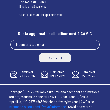
Tel:
+420 548 136 340
Email:
brno@camic.cz
Orari di apertura: su appuntamento
Resta aggiornato sulle ultime novità CAMIC
ISCRIVITI
CamicNet
CamicNet
CamicNet
23.07.2026
09.07.2026
25.6.2026
Copyright (C) 2025 Italsko-česká smíšená obchodní a průmyslová
komora, Mariánské náměstí 159/4, 110 00 Praha 1, Česká
republika, IČO: 26754665 Všechna práva vyhrazena | GWC s.r.o. |
Informace o soukromí
|
Právní informace
| Covid opatření na