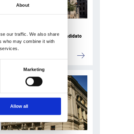
About
se our traffic. We also share
Ano 2011 schiera un nuovo candidato
ers who may combine it with
sindaco a Praga
 services.
Repubblica Ceca
Marketing
Allow all