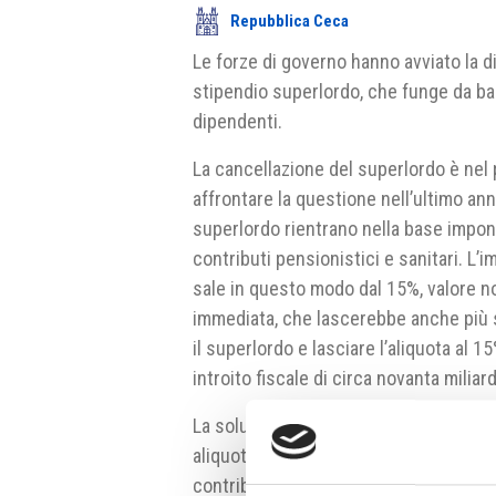
Repubblica Ceca
Le forze di governo hanno avviato la 
stipendio superlordo, che funge da bas
dipendenti.
La cancellazione del superlordo è nel
affrontare la questione nell’ultimo ann
superlordo rientrano nella base imponib
contributi pensionistici e sanitari. L’
sale in questo modo dal 15%, valore no
immediata, che lascerebbe anche più so
il superlordo e lasciare l’aliquota al
introito fiscale di circa novanta miliar
La soluzione prospettata dal ministro d
aliquote progressive o stabilire un’al
contribuito di solidarietà, che viene a