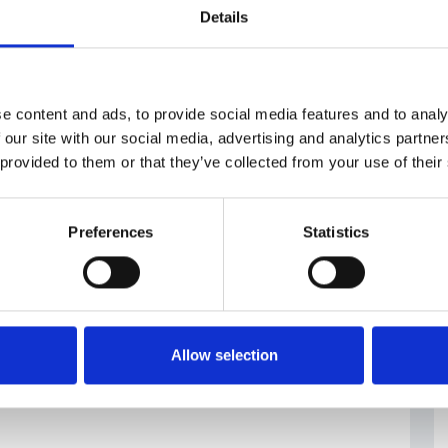
facoltose paghino solo il 15 percento di imposte” ha
Details
ordo con la progressione fiscale sono anche le altre
cratici e comunisti, che vorrebbero introdurre
ettoriali. Rimane aperta anche la questione se la
e content and ads, to provide social media features and to analy
licata soltanto sui redditi da lavoro dipendente o
 our site with our social media, advertising and analytics partn
gettabili all’imposta sul reddito delle persone
 provided to them or that they’ve collected from your use of their
be una delle riforme più importanti del fisco ceco
Preferences
Statistics
ovrebbe essere più chiara a settembre, quando il
arametri della legge di bilancio per il prossimo anno.
ti il cambiamento facendo slittare la sua entrata in
Allow selection