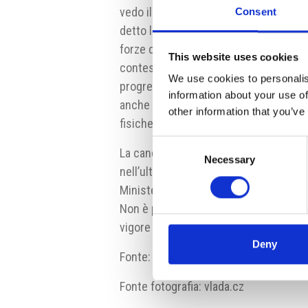
vedo il motivo, perché le persone più 
Consent
detto la titolare del dicastero. D’acc
forze della maggioranza, i socialdemo
This website uses cookies
contestualmente anche delle imposte s
We use cookies to personalis
progressione fiscale debba essere app
information about your use of
anche alle altre fonti di reddito assog
other information that you’ve
fisiche.
Consent
La cancellazione del superlordo sareb
Necessary
Selection
nell’ultimo decennio. La situazione d
Ministero delle Finanze presenterà i p
Non è però escluso che il governo adot
vigore alla prossima legislatura.
Deny
Fonte:
www.ceskenoviny.cz
Fonte fotografia: vlada.cz