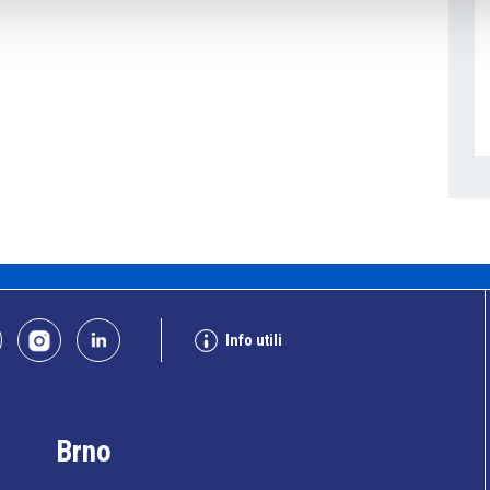
Info utili
Brno