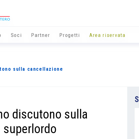
o
Soci
Partner
Progetti
Area riservata
tono sulla cancellazione
S
no discutono sulla
l superlordo