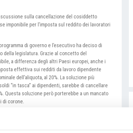
discussione sulla cancellazione del cosiddetto
e imponibile per l’imposta sul reddito dei lavoratori
 programma di governo e l’esecutivo ha deciso di
o della legislatura. Grazie al concetto del
ile, a differenza degli altri Paesi europei, anche i
imposta effettiva sui redditi da lavoro dipendente
minale dell’aliquota, al 20%. La soluzione più
ldi “in tasca” ai dipendenti, sarebbe di cancellare
 15%. Questa soluzione però porterebbe a un mancato
di di corone.
elle Finanze Alena Schillerová è il ritorno a più
iquota di base del 19% mantenendo il cosiddetto
pplicato solo ai redditi da lavoro dipendente. “Non