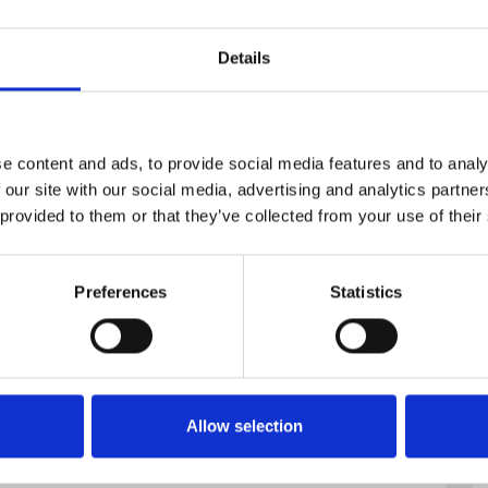
accini arrivino nelle prossime settimane nelle
vaccinazione approvato mercoledì dal governo
Details
ri e le persone over 80. Seguiranno il resto degli
ipendenti delle forze dell’ordine e delle
nzionamento dello Stato, che sono oltre tre milioni. Il
a presumibilmente a partire dalla primavera –
e content and ads, to provide social media features and to analy
 our site with our social media, advertising and analytics partn
 provided to them or that they’ve collected from your use of their
Preferences
Statistics
Allow selection