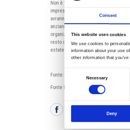
Non è tuttavia molto probabile che i v
imprese private. Secondo il piano di 
Consent
avranno la priorità gli operatori sanita
anziani, le persone con patologie e i d
organizzazioni indispensabili per il fu
This website uses cookies
resto della popolazione verrà vaccinat
We use cookies to personalis
estate di quest’anno.
information about your use of
other information that you’ve
Consent
Fonte:
https://archiv.ihned.cz
Necessary
Selection
Fonte fotografia: Škoda Auto
Deny