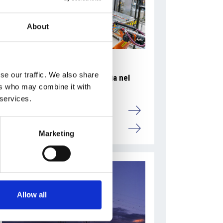
About
se our traffic. We also share
Accelera la ripresa dell’industria nel
ers who may combine it with
corso del primo semestre
 services.
Overview Economica
Repubblica Ceca
Marketing
Allow all