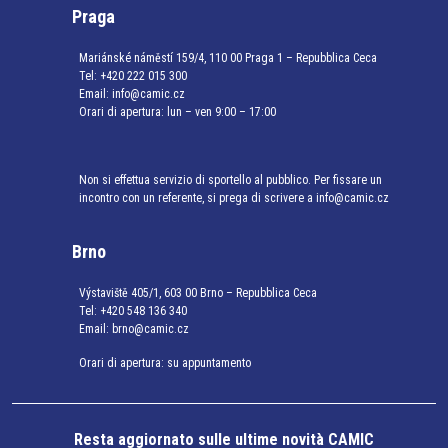
Praga
Mariánské náměstí 159/4, 110 00 Praga 1 – Repubblica Ceca
Tel:
+420 222 015 300
Email:
info@camic.cz
Orari di apertura: lun – ven 9:00 – 17:00
Non si effettua servizio di sportello al pubblico. Per fissare un
incontro con un referente, si prega di scrivere a info@camic.cz
Brno
Výstaviště 405/1, 603 00 Brno – Repubblica Ceca
Tel:
+420 548 136 340
Email:
brno@camic.cz
Orari di apertura: su appuntamento
Resta aggiornato sulle ultime novità CAMIC