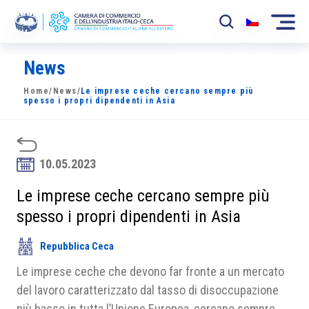
News
La Camera
Home
/
News
/
Le imprese ceche cercano sempre più
News
spesso i propri dipendenti in Asia
Eventi
Sviluppo Mercato
10.05.2023
Soci
Le imprese ceche cercano sempre più
spesso i propri dipendenti in Asia
Partner
Repubblica Ceca
Progetti
Le imprese ceche che devono far fronte a un mercato
Area riservata
del lavoro caratterizzato dal tasso di disoccupazione
più basso in tutta l’Unione Europea, cercano sempre