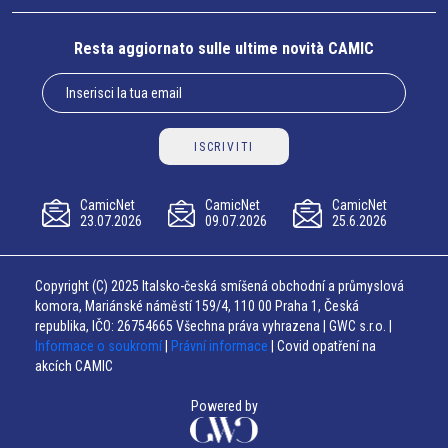
Resta aggiornato sulle ultime novità CAMIC
ISCRIVITI
CamicNet
CamicNet
CamicNet
23.07.2026
09.07.2026
25.6.2026
Copyright (C) 2025 Italsko-česká smíšená obchodní a průmyslová
komora, Mariánské náměstí 159/4, 110 00 Praha 1, Česká
republika, IČO: 26754665 Všechna práva vyhrazena | GWC s.r.o. |
Informace o soukromí
|
Právní informace
| Covid opatření na
akcích CAMIC
Powered by