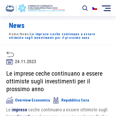
News
La Camera
Home
/
News
/
Le imprese ceche continuano a essere
News
ottimiste sugli investimenti per il prossimo anno
Eventi
Sviluppo Mercato
24.11.2023
Soci
Le imprese ceche continuano a essere
ottimiste sugli investimenti per il
Partner
prossimo anno
Progetti
Overview Economica
Repubblica Ceca
Area riservata
Le
imprese
ceche continuano a essere ottimiste sugli