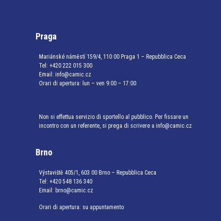
Praga
Mariánské náměstí 159/4, 110 00 Praga 1 – Repubblica Ceca
Tel:
+420 222 015 300
Email:
info@camic.cz
Orari di apertura: lun – ven 9:00 – 17:00
Non si effettua servizio di sportello al pubblico. Per fissare un
incontro con un referente, si prega di scrivere a info@camic.cz
Brno
Výstaviště 405/1, 603 00 Brno – Repubblica Ceca
Tel:
+420 548 136 340
Email:
brno@camic.cz
Orari di apertura: su appuntamento