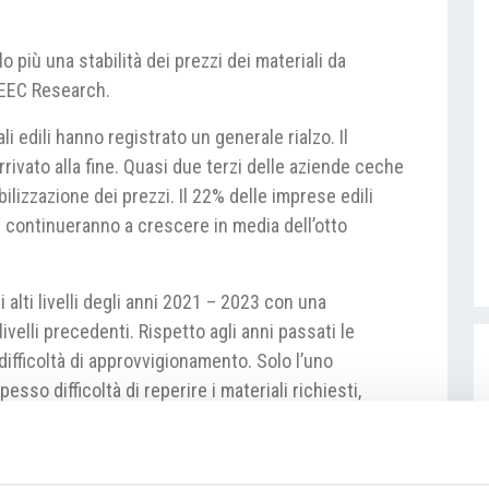
 più una stabilità dei prezzi dei materiali da
 CEEC Research.
ali edili hanno registrato un generale rialzo. Il
rrivato alla fine. Quasi due terzi delle aziende ceche
ilizzazione dei prezzi. Il 22% delle imprese edili
i continueranno a crescere in media dell’otto
li alti livelli degli anni 2021 – 2023 con una
ivelli precedenti. Rispetto agli anni passati le
ifficoltà di approvvigionamento. Solo l’uno
sso difficoltà di reperire i materiali richiesti,
ato di non avere nessuna difficoltà in tale senso.
a: Pixabay