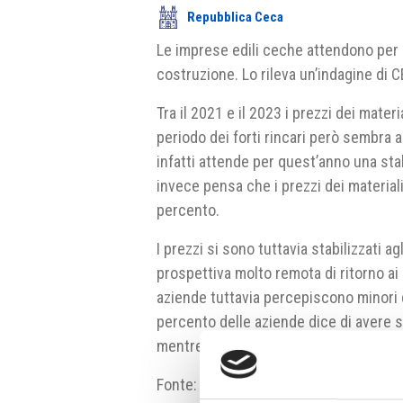
Repubblica Ceca
Le imprese edili ceche attendono per lo
costruzione. Lo rileva un’indagine di
Tra il 2021 e il 2023 i prezzi dei materi
periodo dei forti rincari però sembra a
infatti attende per quest’anno una stab
invece pensa che i prezzi dei material
percento.
I prezzi si sono tuttavia stabilizzati ag
prospettiva molto remota di ritorno ai l
aziende tuttavia percepiscono minori d
percento delle aziende dice di avere spe
mentre il 44% delle aziende ha dichiar
Fonte: CEEC Research Fonte fotografi