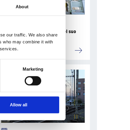
About
La Škoda avvia la produzione del suo
se our traffic. We also share
SUV Peaq
ers who may combine it with
 services.
Repubblica Ceca
Marketing
Allow all