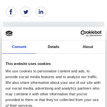
Suggeriti per te
Consent
Details
About
This website uses cookies
We use cookies to personalise content and ads, to
provide social media features and to analyse our traffic.
We also share information about your use of our site with
our social media, advertising and analytics partners who
7 Agosto 2026
may combine it with other information that you’ve
Nel primo semestre è aumentata fortemente la
provided to them or that they’ve collected from your use
costruzione di nuove abitazioni
of their services.