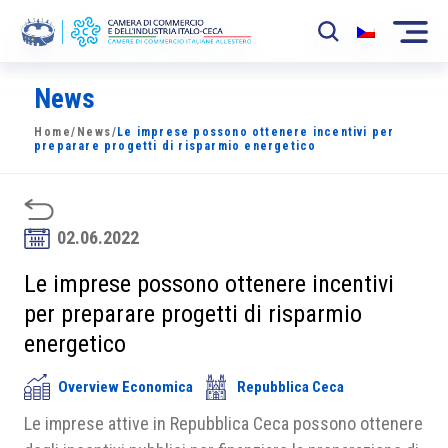
News
La Camera
Home
/
News
/
Le imprese possono ottenere incentivi per
News
preparare progetti di risparmio energetico
Eventi
Sviluppo Mercato
02.06.2022
Soci
Le imprese possono ottenere incentivi
per preparare progetti di risparmio
Partner
energetico
Progetti
Overview Economica
Repubblica Ceca
Area riservata
Le imprese attive in Repubblica Ceca possono ottenere