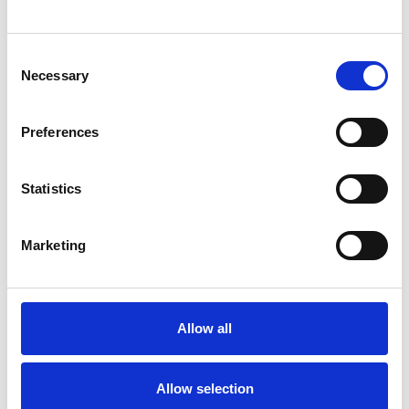
Repubblica Ceca
Consent
Necessary
Selection
Preferences
Statistics
Marketing
La Škoda avvia la produzione del suo SUV Peaq
Allow all
Repubblica Ceca
Allow selection