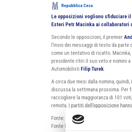
Repubblica Ceca
Le opposizioni vogliono sfiduciare il
Esteri Petr Macinka ai collaboratori 
Secondo le opposizioni, il premier
And
l’invio dei messaggi di testo da parte 
come un tentativo di ricatto. Macinka, c
presidente ritiri il suo veto e nomini a
Automobilisti
Filip Turek
.
A circa due mesi dalla nomina, quindi,
discussa la settimana prossima. Per f
raccogliere la maggioranza di 101 voti,
remota. I partiti dell’opposizione hann
Fonte:
ct24.ceskatelevize.cz
Fonte fotografia:
psp.cz