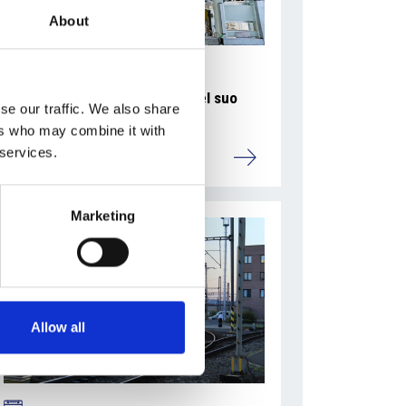
About
La Škoda avvia la produzione del suo
se our traffic. We also share
SUV Peaq
ers who may combine it with
 services.
Repubblica Ceca
Marketing
Allow all