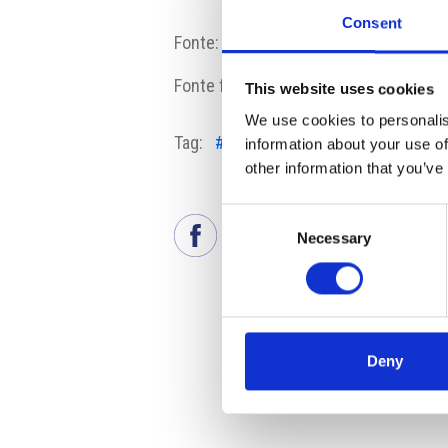
Consent
Fonte:
portal.sda
Fonte fotografia: Škoda Auto
This website uses cookies
We use cookies to personalis
Tag:
#auto
#crescita
#Elettriche
information about your use of
other information that you’ve
Consent
Necessary
Selection
Deny