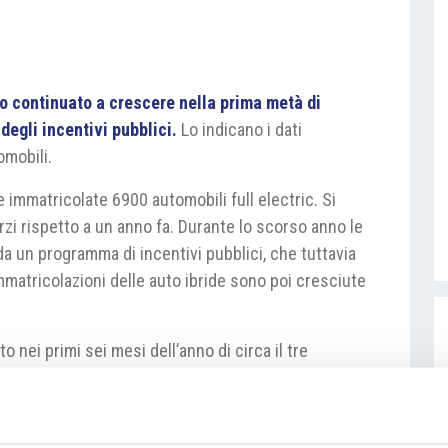
no continuato a crescere nella prima metà di
egli incentivi pubblici.
Lo indicano i dati
omobili.
 immatricolate 6900 automobili full electric. Si
rzi rispetto a un anno fa. Durante lo scorso anno le
da un programma di incentivi pubblici, che tuttavia
mmatricolazioni delle auto ibride sono poi cresciute
 nei primi sei mesi dell’anno di circa il tre
zzazione maggiormente preferita rimane comunque
la Škoda Auto con uno share del mercato del 34%.