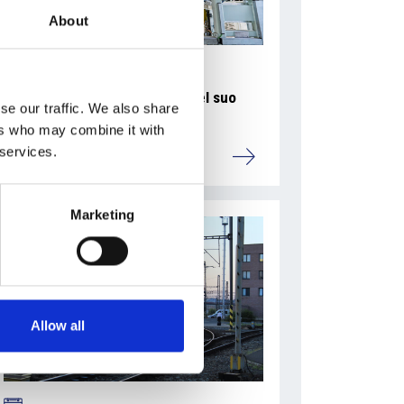
About
La Škoda avvia la produzione del suo
se our traffic. We also share
SUV Peaq
ers who may combine it with
 services.
Repubblica Ceca
Marketing
Allow all