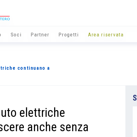
o
Soci
Partner
Progetti
Area riservata
ttriche continuano a
S
auto elettriche
scere anche senza