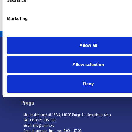
Statistics
Marketing
Allow all
Allow selection
Info utili
Deny
Praga
Mariánské náměstí 159/4, 110 00 Praga 1 – Repubblica Ceca
Tel:
+420 222 015 300
Email:
info@camic.cz
Orari di apertura: lun – ven 9:00 – 17:00