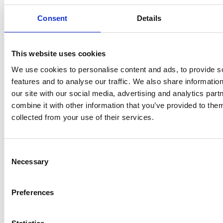
Overview Economica
Consent
Details
Repubblica Ceca
This website uses cookies
We use cookies to personalise content and ads, to provide s
features and to analyse our traffic. We also share informatio
our site with our social media, advertising and analytics pa
combine it with other information that you’ve provided to them
collected from your use of their services.
Consent
Necessary
Selection
Le modifiche delle capacità riservate della rete
elettriche partiranno dal 2027
Preferences
Repubblica Ceca