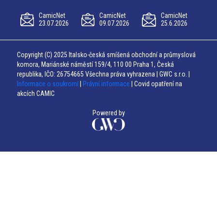
CamicNet
CamicNet
CamicNet
23.07.2026
09.07.2026
25.6.2026
Copyright (C) 2025 Italsko-česká smíšená obchodní a průmyslová
komora, Mariánské náměstí 159/4, 110 00 Praha 1, Česká
republika, IČO: 26754665 Všechna práva vyhrazena | GWC s.r.o. |
Informace o soukromí
|
Právní informace
| Covid opatření na
akcích CAMIC
Powered by