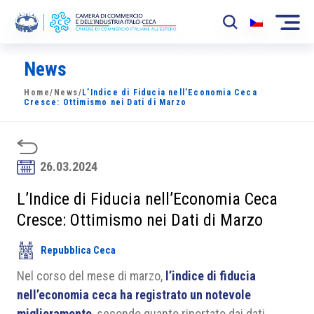
News
La Camera
Home
/
News
/
L’Indice di Fiducia nell’Economia Ceca
News
Cresce: Ottimismo nei Dati di Marzo
Eventi
Sviluppo Mercato
26.03.2024
Soci
L’Indice di Fiducia nell’Economia Ceca
Cresce: Ottimismo nei Dati di Marzo
Partner
Repubblica Ceca
Progetti
Nel corso del mese di marzo,
l’indice di fiducia
Area riservata
nell’economia ceca ha registrato un notevole
miglioramento
, secondo quanto riportato dai dati