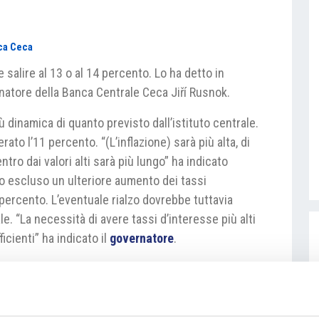
ca Ceca
 salire al 13 o al 14 percento. Lo ha detto in
natore della Banca Centrale Ceca Jiří Rusnok.
ù dinamica di quanto previsto dall’istituto centrale.
rato l’11 percento. “(L’inflazione) sarà più alta, di
tro dai valori alti sarà più lungo” ha indicato
to escluso un ulteriore aumento dei tassi
 percento. L’eventuale rialzo dovrebbe tuttavia
e. “La necessità di avere tassi d’interesse più alti
ficienti” ha indicato il
governatore
.
ositiva l’intervento dell’istituto centrale sul cambio
ti è scomparso nel giro di una settimana, oggi il
 E penso che continuerà a rafforzarsi” ha detto il