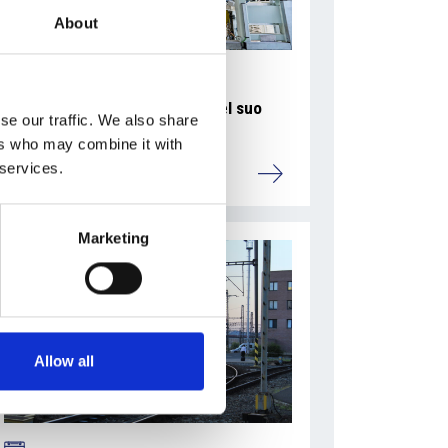
About
La Škoda avvia la produzione del suo
se our traffic. We also share
SUV Peaq
ers who may combine it with
 services.
Repubblica Ceca
Marketing
Allow all