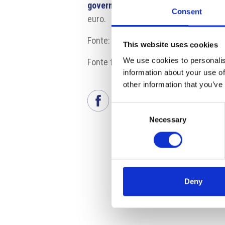
governatore.
A suo parere a metà anno
Consent
euro.
Fonte:
www.seznamzpravy.cz
This website uses cookies
We use cookies to personalis
Fonte fotografia: cnb.cz
information about your use of
other information that you’ve
Consent
Necessary
Selection
Deny