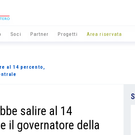
o
Soci
Partner
Progetti
Area riservata
re al 14 percento,
entrale
S
bbe salire al 14
e il governatore della