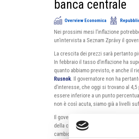
banca centrale
Overview Economica
Repubbli
Nei prossimi mesi l’inflazione potrebbe
un’intervista a Seznam Zprávy il gover
La crescita dei prezzi sarà pertanto pi
In febbraio il tasso d’inflazione ha supe
quanto abbiamo previsto, e anche il rien
Rusnok
. Il governatore non ha pertan
d’interesse, che oggi si trovano al 4,5
essere inferiore a un punto percentual
non è così acuta, siamo già a livelli suf
Il governatore ha valutato in maniera p
della corona. “Il nervosismo sui merca
cambio è sotto a 25 (corone per euro).