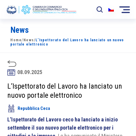
News
La Camera
Home
/
News
/
L’Ispettorato del Lavoro ha lanciato un nuovo
News
portale elettronico
Eventi
Sviluppo Mercato
08.09.2025
Soci
L’Ispettorato del Lavoro ha lanciato un
nuovo portale elettronico
Partner
Repubblica Ceca
Progetti
L’Ispettorato del Lavoro ceco ha lanciato a inizio
Area riservata
settembre il suo nuovo portale elettronico per i
cittadini e le imprese.
Lo ha comunicato il Ministero