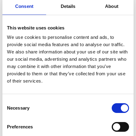
10 Agosto 2026
Consent
Details
About
Il vino italiano rimane leader sul mercato ceco
Italia
This website uses cookies
Repubblica Ceca
We use cookies to personalise content and ads, to
provide social media features and to analyse our traffic.
We also share information about your use of our site with
our social media, advertising and analytics partners who
may combine it with other information that you’ve
provided to them or that they’ve collected from your use
of their services.
Consent
Necessary
Selection
I flussi turistici rimangono stabili nel primo
Preferences
semestre