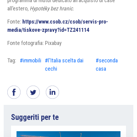
programma di mutui dedicato all’acquisto di case
all’estero,
Hypotéky bez hranic
.
Fonte:
https://www.csob.cz/csob/servis-pro-
media/tiskove-zpravy?id=TZ241114
Fonte fotografia: Pixabay
Tag:
#immobili
#l'Italia scelta dai
#seconda
cechi
casa
Suggeriti per te