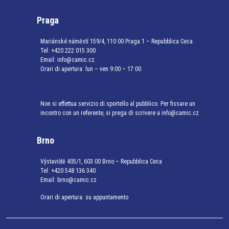
Praga
Mariánské náměstí 159/4, 110 00 Praga 1 – Repubblica Ceca
Tel:
+420 222 015 300
Email:
info@camic.cz
Orari di apertura: lun – ven 9:00 – 17:00
Non si effettua servizio di sportello al pubblico. Per fissare un
incontro con un referente, si prega di scrivere a info@camic.cz
Brno
Výstaviště 405/1, 603 00 Brno – Repubblica Ceca
Tel:
+420 548 136 340
Email:
brno@camic.cz
Orari di apertura: su appuntamento