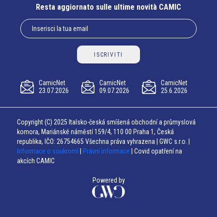
Resta aggiornato sulle ultime novità CAMIC
ISCRIVITI
CamicNet
CamicNet
CamicNet
23.07.2026
09.07.2026
25.6.2026
Copyright (C) 2025 Italsko-česká smíšená obchodní a průmyslová
komora, Mariánské náměstí 159/4, 110 00 Praha 1, Česká
republika, IČO: 26754665 Všechna práva vyhrazena | GWC s.r.o. |
Informace o soukromí
|
Právní informace
| Covid opatření na
akcích CAMIC
Powered by