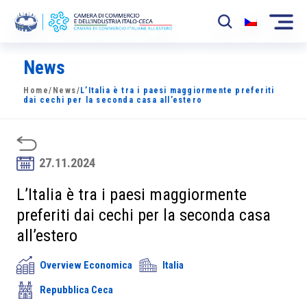
News
La Camera
Home
/
News
/
L’Italia è tra i paesi maggiormente preferiti
News
dai cechi per la seconda casa all’estero
Eventi
Sviluppo Mercato
27.11.2024
Soci
L’Italia è tra i paesi maggiormente
preferiti dai cechi per la seconda casa
Partner
all’estero
Progetti
Overview Economica
Italia
Area riservata
Repubblica Ceca