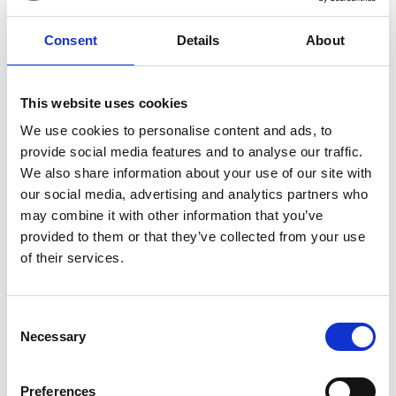
Consent
Details
About
7 Agosto 2026
This website uses cookies
Nel primo semestre è aumentata fortemente la
costruzione di nuove abitazioni
We use cookies to personalise content and ads, to
provide social media features and to analyse our traffic.
Repubblica Ceca
We also share information about your use of our site with
our social media, advertising and analytics partners who
may combine it with other information that you’ve
provided to them or that they’ve collected from your use
of their services.
Consent
Necessary
Selection
Preferences