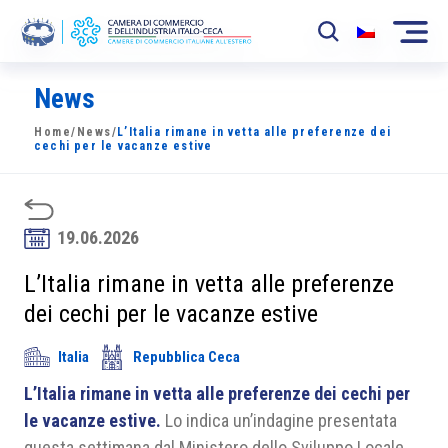
News
La Camera
Home
/
News
/
L’Italia rimane in vetta alle preferenze dei
News
cechi per le vacanze estive
Eventi
Sviluppo Mercato
19.06.2026
Soci
L’Italia rimane in vetta alle preferenze
dei cechi per le vacanze estive
Partner
Italia
Repubblica Ceca
Progetti
L’Italia rimane in vetta alle preferenze dei cechi per
Area riservata
le vacanze estive.
Lo indica un’indagine presentata
questa settimana dal Ministero dello Sviluppo Locale.