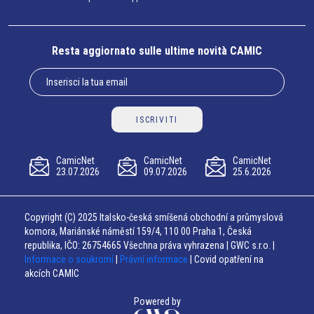
Resta aggiornato sulle ultime novità CAMIC
ISCRIVITI
CamicNet
CamicNet
CamicNet
23.07.2026
09.07.2026
25.6.2026
Copyright (C) 2025 Italsko-česká smíšená obchodní a průmyslová
komora, Mariánské náměstí 159/4, 110 00 Praha 1, Česká
republika, IČO: 26754665 Všechna práva vyhrazena | GWC s.r.o. |
Informace o soukromí
|
Právní informace
| Covid opatření na
akcích CAMIC
Powered by