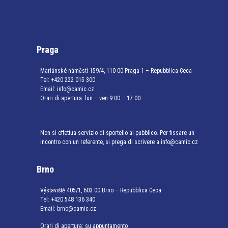
Praga
Mariánské náměstí 159/4, 110 00 Praga 1 – Repubblica Ceca
Tel:
+420 222 015 300
Email:
info@camic.cz
Orari di apertura: lun – ven 9:00 – 17:00
Non si effettua servizio di sportello al pubblico. Per fissare un
incontro con un referente, si prega di scrivere a info@camic.cz
Brno
Výstaviště 405/1, 603 00 Brno – Repubblica Ceca
Tel:
+420 548 136 340
Email:
brno@camic.cz
Orari di apertura: su appuntamento