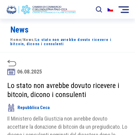
News
La Camera
Home
/
News
/
Lo stato non avrebbe dovuto ricevere i
News
bitcoin, dicono i consulenti
Eventi
Sviluppo Mercato
06.08.2025
Soci
Lo stato non avrebbe dovuto ricevere i
bitcoin, dicono i consulenti
Partner
Repubblica Ceca
Progetti
Il Ministero della Giustizia non avrebbe dovuto
Area riservata
accettare la donazione di bitcoin da un pregiudicato. Lo
dicono i consulenti nominati dal dicastero dopo lo