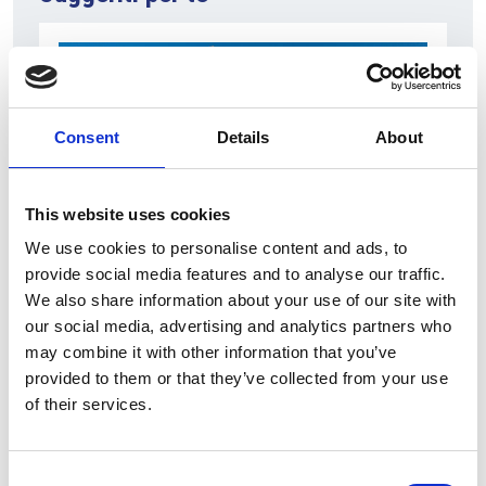
Consent
Details
About
This website uses cookies
We use cookies to personalise content and ads, to
7 Agosto 2026
provide social media features and to analyse our traffic.
We also share information about your use of our site with
Nel primo semestre è aumentata fortemente la
our social media, advertising and analytics partners who
costruzione di nuove abitazioni
may combine it with other information that you’ve
Repubblica Ceca
provided to them or that they’ve collected from your use
of their services.
Consent