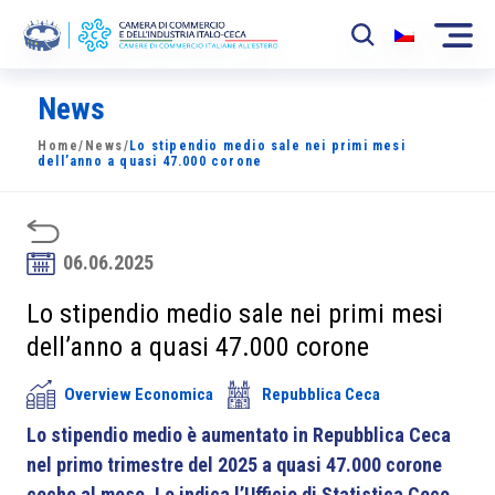
News
La Camera
Home
/
News
/
Lo stipendio medio sale nei primi mesi
News
dell’anno a quasi 47.000 corone
Eventi
Sviluppo Mercato
06.06.2025
Soci
Lo stipendio medio sale nei primi mesi
dell’anno a quasi 47.000 corone
Partner
Overview Economica
Repubblica Ceca
Progetti
Lo stipendio medio è aumentato in Repubblica Ceca
Area riservata
nel primo trimestre del 2025 a quasi 47.000 corone
ceche al mese. Lo indica l’Ufficio di Statistica Ceco.