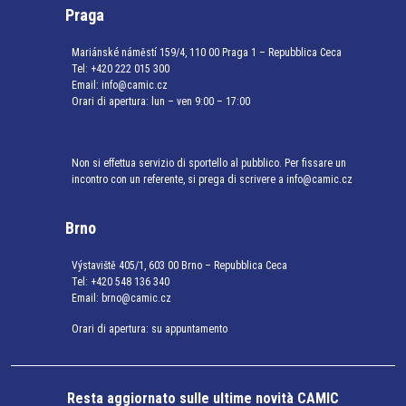
Praga
Mariánské náměstí 159/4, 110 00 Praga 1 – Repubblica Ceca
Tel:
+420 222 015 300
Email:
info@camic.cz
Orari di apertura: lun – ven 9:00 – 17:00
Non si effettua servizio di sportello al pubblico. Per fissare un
incontro con un referente, si prega di scrivere a info@camic.cz
Brno
Výstaviště 405/1, 603 00 Brno – Repubblica Ceca
Tel:
+420 548 136 340
Email:
brno@camic.cz
Orari di apertura: su appuntamento
Resta aggiornato sulle ultime novità CAMIC