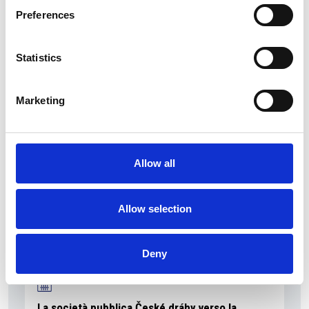
Preferences
Statistics
La Škoda avvia la produzione del suo SUV Peaq
Repubblica Ceca
Marketing
Allow all
Allow selection
Deny
La società pubblica České dráhy verso la