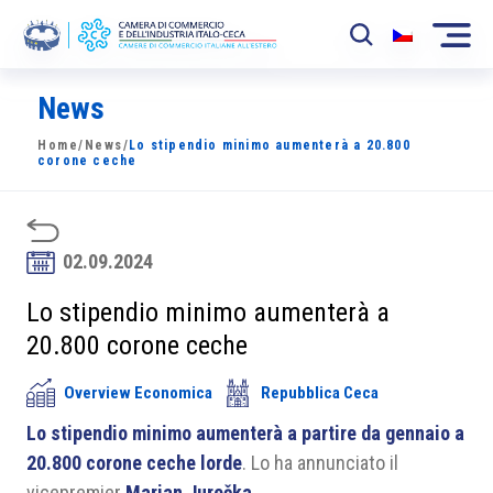
News
La Camera
Home
/
News
/
Lo stipendio minimo aumenterà a 20.800
News
corone ceche
Eventi
Sviluppo Mercato
02.09.2024
Soci
Lo stipendio minimo aumenterà a
20.800 corone ceche
Partner
Overview Economica
Repubblica Ceca
Progetti
Lo stipendio minimo aumenterà a partire da gennaio a
Area riservata
20.800 corone ceche lorde
. Lo ha annunciato il
vicepremier
Marian Jurečka
.