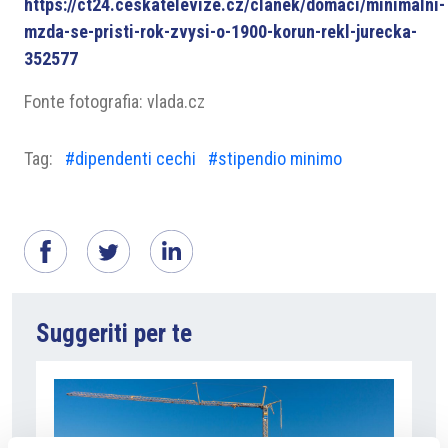
https://ct24.ceskatelevize.cz/clanek/domaci/minimalni-
mzda-se-pristi-rok-zvysi-o-1900-korun-rekl-jurecka-
352577
Fonte fotografia: vlada.cz
Tag:
#dipendenti cechi
#stipendio minimo
Suggeriti per te