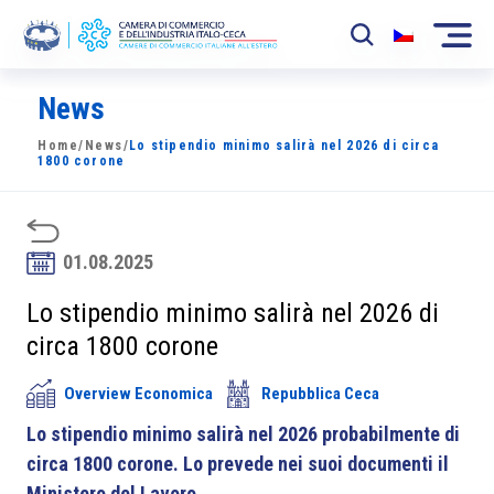
News
La Camera
Home
/
News
/
Lo stipendio minimo salirà nel 2026 di circa
News
1800 corone
Eventi
Sviluppo Mercato
01.08.2025
Soci
Lo stipendio minimo salirà nel 2026 di
circa 1800 corone
Partner
Overview Economica
Repubblica Ceca
Progetti
Lo stipendio minimo salirà nel 2026 probabilmente di
Area riservata
circa 1800 corone. Lo prevede nei suoi documenti il
Ministero del Lavoro.