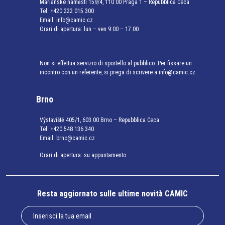
Mariánské náměstí 159/4, 110 00 Praga 1 – Repubblica Ceca
Tel:
+420 222 015 300
Email:
info@camic.cz
Orari di apertura: lun – ven 9:00 – 17:00
Non si effettua servizio di sportello al pubblico. Per fissare un
incontro con un referente, si prega di scrivere a info@camic.cz
Brno
Výstaviště 405/1, 603 00 Brno – Repubblica Ceca
Tel:
+420 548 136 340
Email:
brno@camic.cz
Orari di apertura: su appuntamento
Resta aggiornato sulle ultime novità CAMIC