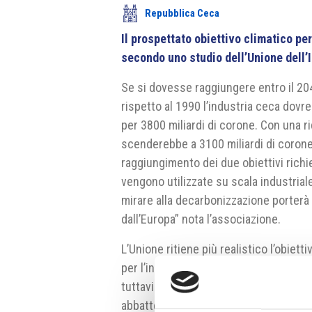
Repubblica Ceca
Il prospettato obiettivo climatico per
secondo uno studio dell’Unione dell’
Se si dovesse raggiungere entro il 2040
rispetto al 1990 l’industria ceca dovr
per 3800 miliardi di corone. Con una r
scenderebbe a 3100 miliardi di corone. 
raggiungimento dei due obiettivi rich
vengono utilizzate su scala industrial
mirare alla decarbonizzazione porterà 
dall’Europa” nota l’associazione.
L’Unione ritiene più realistico l’obietti
per l’industria sono di circa 1200 mil
tuttavia avere ricadute negative. Gli s
abbattere le emissioni del 90% entro