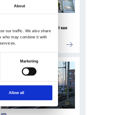
About
La Škoda avvia la produzione del suo
se our traffic. We also share
SUV Peaq
ers who may combine it with
 services.
Repubblica Ceca
Marketing
Allow all