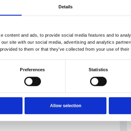
fettivo dovrebbe essere tra l’80% e l’85%.
Details
spcr.cz
tto
e content and ads, to provide social media features and to analy
 our site with our social media, advertising and analytics partn
 provided to them or that they’ve collected from your use of their
Preferences
Statistics
Allow selection