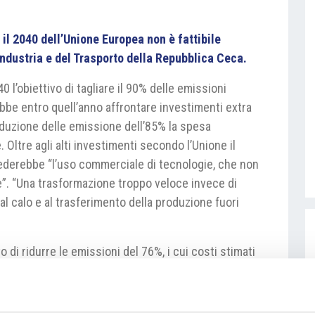
 il 2040 dell’Unione Europea non è fattibile
Industria e del Trasporto della Repubblica Ceca.
 l’obiettivo di tagliare il 90% delle emissioni
ebbe entro quell’anno affrontare investimenti extra
iduzione delle emissione dell’85% la spesa
Oltre agli alti investimenti secondo l’Unione il
iederebbe “l’uso commerciale di tecnologie, che non
e”. “Una trasformazione troppo veloce invece di
al calo e al trasferimento della produzione fuori
vo di ridurre le emissioni del 76%, i cui costi stimati
iardi di corone. Anche questo scenario potrebbe
tati membri hanno di recente approvato l’obiettivo di
 il 2040 concedendo tuttavia un meccanismo di