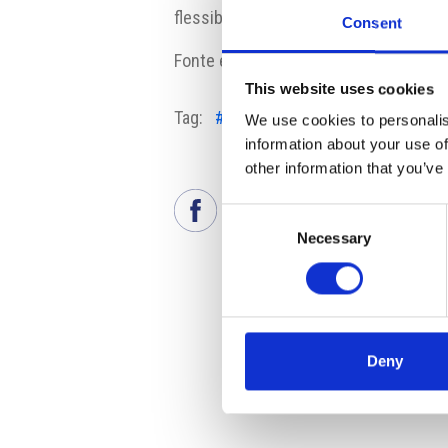
flessibilità, per cui l’abbattimento ef
Consent
Fonte e fonte fotografia:
https://www.
This website uses cookies
Tag:
#climatico
#obiettivo
#prospe
We use cookies to personalis
information about your use of
other information that you’ve
Consent
Necessary
Selection
Deny