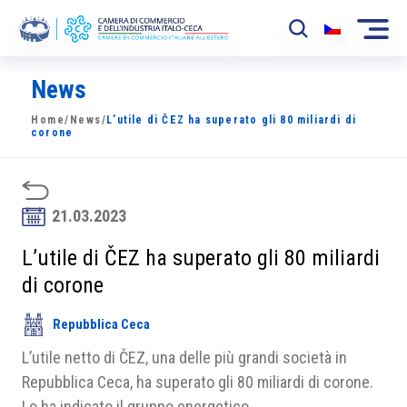
News
La Camera
Home
/
News
/
L’utile di ČEZ ha superato gli 80 miliardi di
News
corone
Eventi
Sviluppo Mercato
21.03.2023
Soci
L’utile di ČEZ ha superato gli 80 miliardi
di corone
Partner
Repubblica Ceca
Progetti
L’utile netto di ČEZ, una delle più grandi società in
Area riservata
Repubblica Ceca, ha superato gli 80 miliardi di corone.
Lo ha indicato il gruppo energetico.