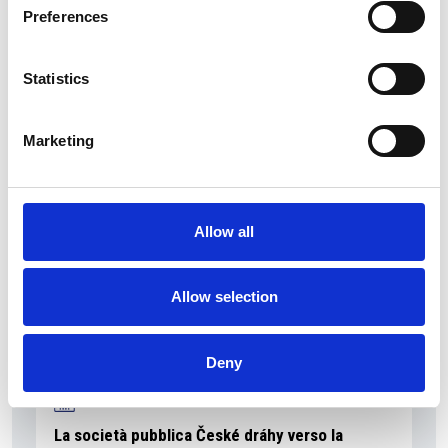
Preferences
Statistics
La Škoda avvia la produzione del suo SUV Peaq
Repubblica Ceca
Marketing
Allow all
Allow selection
Deny
La società pubblica České dráhy verso la