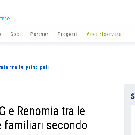
o
Soci
Partner
Progetti
Area riservata
ia tra le principali
S
G e Renomia tra le
e familiari secondo