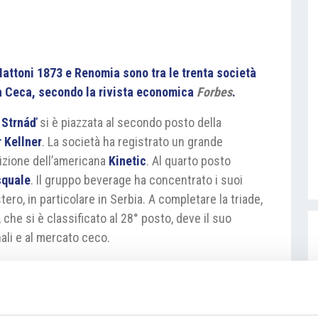
ttoni 1873 e Renomia sono tra le trenta società
ca Ceca, secondo la rivista economica
Forbes
.
a
Strnáď
si è piazzata al secondo posto della
r Kellner
. La società ha registrato un grande
izione dell’americana
Kinetic
. Al quarto posto
squale
. Il gruppo beverage ha concentrato i suoi
tero, in particolare in Serbia. A completare la triade,
, che si è classificato al 28° posto, deve il suo
ali e al mercato ceco.
 delle principali aziende familiari in Repubblica
mici degli ultimi tre anni. Possono essere incluse
sede principale nel Paese in cui sono coinvolti più