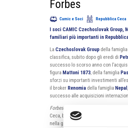
Forbes
Camic e Soci
Repubblica Ceca
I soci CAMIC Czechoslovak Group, Ma
familiari più importanti in Repubbli
La
Czechoslovak Group
della famigli
classifica, subito dopo gli eredi di
Pet
successo lo scorso anno con l’acquis
figura
Mattoni 1873
, della famiglia
Pa
sforzi su importanti investimenti all’es
il broker
Renomia
della famiglia
Nepal
successo alle acquisizioni internazion
Forbes
pubblica ogni anno la classifica
Ceca, basandosi sugli indicatori econo
nella graduatoria solo le società con 