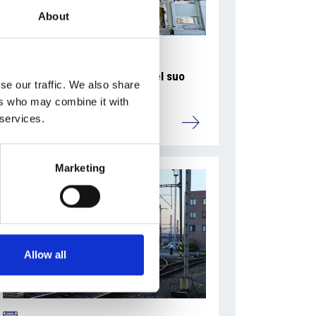
About
La Škoda avvia la produzione del suo
se our traffic. We also share
SUV Peaq
ers who may combine it with
 services.
Repubblica Ceca
Marketing
Allow all