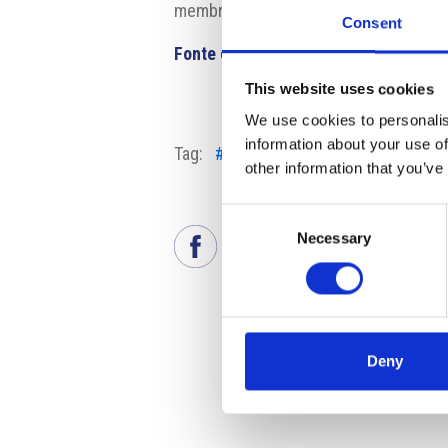
membri della stessa famiglia.
Consent
Fonte e fotografia
:
https://forbes.cz
This website uses cookies
We use cookies to personalis
information about your use of
Tag:
#aziendefamiliari
#Business
other information that you’ve
Consent
Necessary
Selection
Deny