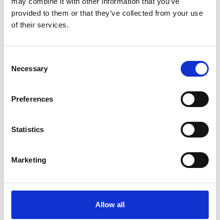
may combine it with other information that you’ve
provided to them or that they’ve collected from your use
of their services.
7 Agosto 2026
Nel primo semestre è aumentata fortemente la
costruzione di nuove abitazioni
Consent
Necessary
Selection
Repubblica Ceca
Preferences
Statistics
Marketing
Allow all