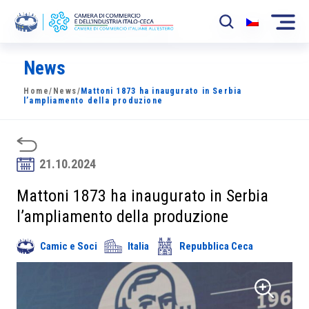
News
La Camera
Home
/
News
/
Mattoni 1873 ha inaugurato in Serbia
News
l’ampliamento della produzione
Eventi
Sviluppo Mercato
21.10.2024
Soci
Mattoni 1873 ha inaugurato in Serbia
l’ampliamento della produzione
Partner
Camic e Soci
Italia
Repubblica Ceca
Progetti
Area riservata