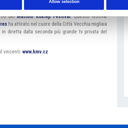
Allow selection
ink 2017
si è svolta sabato 17 giugno nella Piazza
terno del
Mattoni Koktejl Festival
. Questo festival
res
ha attirato nel cuore della Città Vecchia migliaia
 in diretta dalla seconda più grande tv privata del
il vincenti:
www.kmv.cz