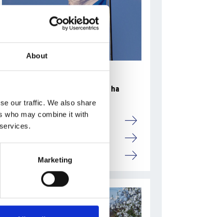
About
La crescita dell’economia ceca ha
raggiunto il due percento
se our traffic. We also share
ers who may combine it with
Camic e Soci
 services.
Overview Economica
Repubblica Ceca
Marketing