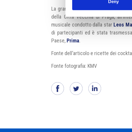
Deny
La grande finale di
Mattoni Grand Dr
della Città Vecchia di Praga, all’in
musicale condotto dalla star
Leos Ma
di partecipanti ed è stata trasmessa
Paese,
Prima
.
Fonte dell’articolo e ricette dei cockta
Fonte fotografia: KMV