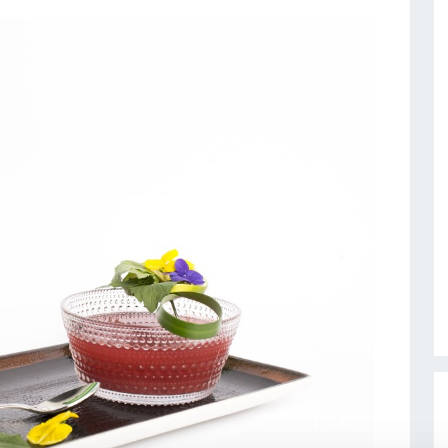
1
/
4