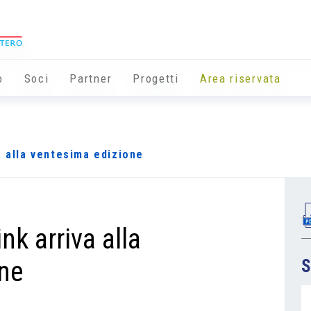
o
Soci
Partner
Progetti
Area riservata
a alla ventesima edizione
nk arriva alla
one
S