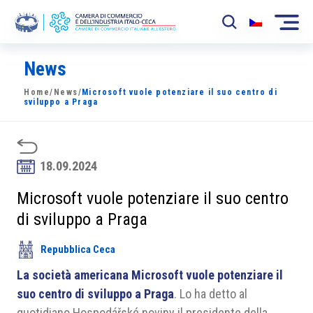
News
La Camera
Home
/
News
/
Microsoft vuole potenziare il suo centro di
News
sviluppo a Praga
Eventi
Sviluppo Mercato
18.09.2024
Soci
Microsoft vuole potenziare il suo centro
di sviluppo a Praga
Partner
Repubblica Ceca
Progetti
La società americana Microsoft vuole potenziare il
Area riservata
suo centro di sviluppo a Praga
. Lo ha detto al
quotidiano Hospodářské noviny il presidente della