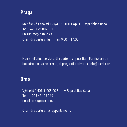
Praga
Mariánské náměstí 159/4, 110 00 Praga 1 – Repubblica Ceca
Tel:
+420 222 015 300
Email:
info@camic.cz
Orari di apertura: lun – ven 9:00 – 17:00
Non si effettua servizio di sportello al pubblico. Per fissare un
incontro con un referente, si prega di scrivere a info@camic.cz
Brno
Výstaviště 405/1, 603 00 Brno – Repubblica Ceca
Tel:
+420 548 136 340
Email:
brno@camic.cz
Orari di apertura: su appuntamento