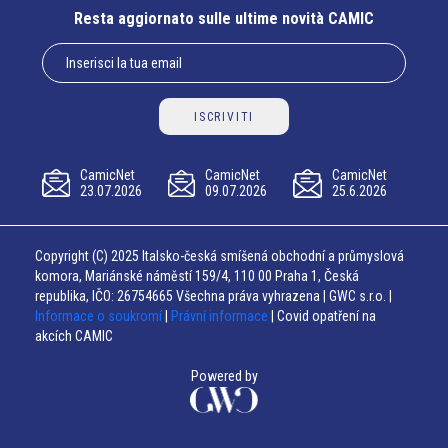
Resta aggiornato sulle ultime novità CAMIC
ISCRIVITI
CamicNet
CamicNet
CamicNet
23.07.2026
09.07.2026
25.6.2026
Copyright (C) 2025 Italsko-česká smíšená obchodní a průmyslová
komora, Mariánské náměstí 159/4, 110 00 Praha 1, Česká
republika, IČO: 26754665 Všechna práva vyhrazena | GWC s.r.o. |
Informace o soukromí
|
Právní informace
| Covid opatření na
akcích CAMIC
Powered by