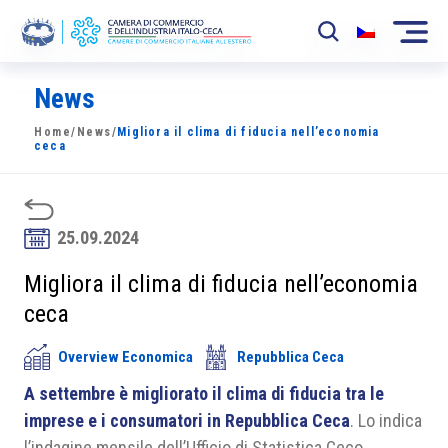
News
La Camera
Home
/
News
/
Migliora il clima di fiducia nell’economia
News
ceca
Eventi
Sviluppo Mercato
25.09.2024
Soci
Migliora il clima di fiducia nell’economia
ceca
Partner
Overview Economica
Repubblica Ceca
Progetti
A settembre è migliorato il clima di fiducia tra le
Area riservata
imprese e i consumatori in Repubblica Ceca
. Lo indica
l’indagine mensile dell’Ufficio di Statistica Ceco.