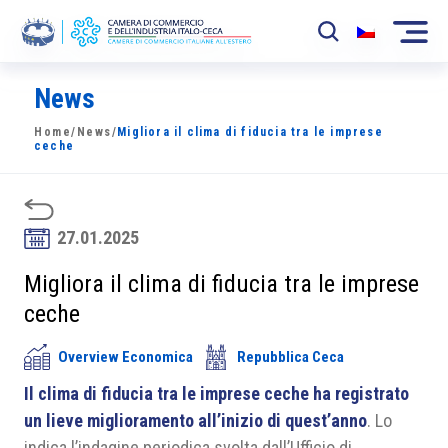
News
La Camera
Home
/
News
/
Migliora il clima di fiducia tra le imprese
News
ceche
Eventi
Sviluppo Mercato
27.01.2025
Soci
Migliora il clima di fiducia tra le imprese
ceche
Partner
Overview Economica
Repubblica Ceca
Progetti
Il clima di fiducia tra le imprese ceche ha registrato
Area riservata
un lieve miglioramento all’inizio di quest’anno
. Lo
indica l’indagine periodica svolta dall’Ufficio di