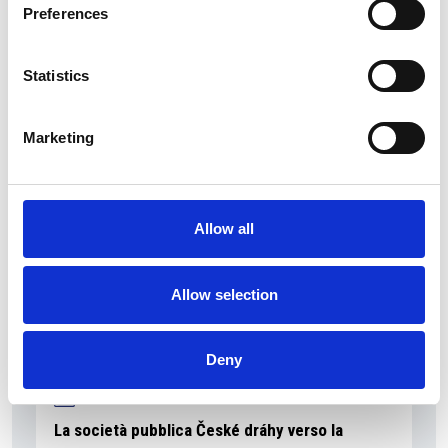
Preferences
Statistics
La Škoda avvia la produzione del suo SUV Peaq
Repubblica Ceca
Marketing
Allow all
Allow selection
Deny
La società pubblica České dráhy verso la