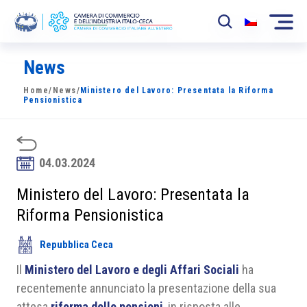
News
La Camera
Home
/
News
/
Ministero del Lavoro: Presentata la Riforma
News
Pensionistica
Eventi
Sviluppo Mercato
04.03.2024
Soci
Ministero del Lavoro: Presentata la
Riforma Pensionistica
Partner
Repubblica Ceca
Progetti
Il
Ministero del Lavoro e degli Affari Sociali
ha
Area riservata
recentemente annunciato la presentazione della sua
attesa
riforma delle pensioni
, in risposta alle