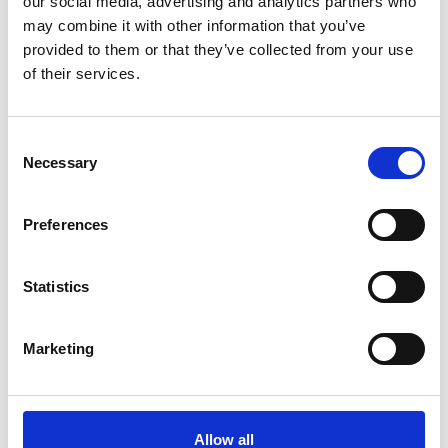
our social media, advertising and analytics partners who
may combine it with other information that you’ve
provided to them or that they’ve collected from your use
of their services.
7 Agosto 2026
Nel primo semestre è aumentata fortemente la
Consent
costruzione di nuove abitazioni
Necessary
Selection
Repubblica Ceca
Preferences
Statistics
Marketing
Allow all