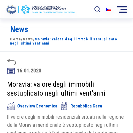
News
La Camera
Home
/
News
/
Moravia: valore degli immobili sestuplicato
News
negli ultimi vent’anni
Eventi
Sviluppo Mercato
16.01.2020
Soci
Moravia: valore degli immobili
sestuplicato negli ultimi vent’anni
Partner
Overview Economica
Repubblica Ceca
Progetti
Il valore degli immobili residenziali situati nella regione
Area riservata
della Moravia meridionale è sestuplicato negli ultimi
vent’anni, a notarlo è l’edizione locale del quotidiano