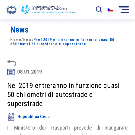
News
La Camera
Home
/
News
/
Nel 2019 entreranno in funzione quasi 50
News
chilometri di autostrade e superstrade
Eventi
Sviluppo Mercato
08.01.2019
Soci
Nel 2019 entreranno in funzione quasi
50 chilometri di autostrade e
Partner
superstrade
Progetti
Repubblica Ceca
Area riservata
Il Ministero dei Trasporti prevede di inaugurare