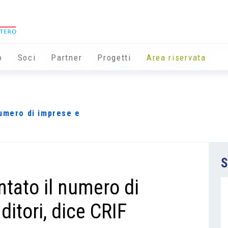
o
Soci
Partner
Progetti
Area riservata
numero di imprese e
S
tato il numero di
itori, dice CRIF