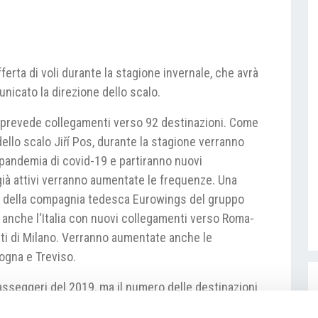
ferta di voli durante la stagione invernale, che avrà
nicato la direzione dello scalo.
o prevede collegamenti verso 92 destinazioni. Come
dello scalo Jiří Pos, durante la stagione verranno
 pandemia di covid-19 e partiranno nuovi
già attivi verranno aumentate le frequenze. Una
ga della compagnia tedesca Eurowings del gruppo
 anche l‘Italia con nuovi collegamenti verso Roma-
orti di Milano. Verranno aumentate anche le
ogna e Treviso.
passeggeri del 2019, ma il numero delle destinazioni
to Pos. Nei primi nove mesi dell‘anno hanno