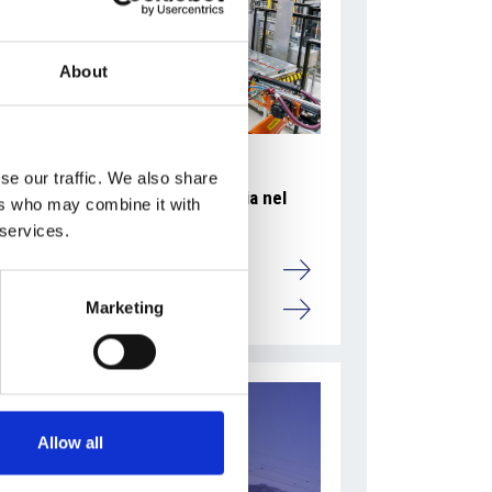
About
se our traffic. We also share
Accelera la ripresa dell’industria nel
ers who may combine it with
corso del primo semestre
 services.
Overview Economica
Marketing
Repubblica Ceca
Allow all