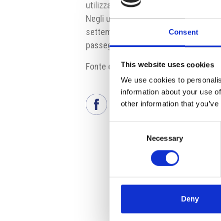
utilizzato lo scalo praghese circa 2,7 m
Negli ultimi mesi l‘Aeroporto di Praga 
settembre di quest‘anno lo scalo ha re
Consent
passeggeri, ben 400.000 passeggeri in
This website uses cookies
Fonte e fonte fotografia:
www.prg.aer
We use cookies to personalis
information about your use of
other information that you’ve
Consent
Necessary
Selection
Deny