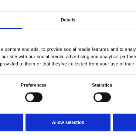
ilioni di persone, due anni fa erano 13,7 milioni.
segnala una netta ripresa rispetto al 2020. In
gistrato un volume di traffico di 654.000
Details
 più rispetto all‘anno precedente.
o
e content and ads, to provide social media features and to analy
 our site with our social media, advertising and analytics partn
 provided to them or that they’ve collected from your use of their
Preferences
Statistics
Allow selection