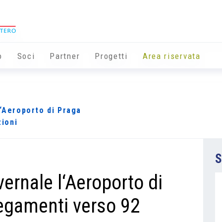
o
Soci
Partner
Progetti
Area riservata
l‘Aeroporto di Praga
zioni
S
vernale l‘Aeroporto di
legamenti verso 92