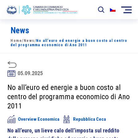
News
La Camera
Home
/
News
/
No all’euro ed energie a buon costo al centro
News
del programma economico di Ano 2011
Eventi
Sviluppo Mercato
05.09.2025
Soci
No all’euro ed energie a buon costo al
centro del programma economico di Ano
Partner
2011
Progetti
Overview Economica
Repubblica Ceca
Area riservata
No all’euro, un lieve calo dell’imposta sul reddito