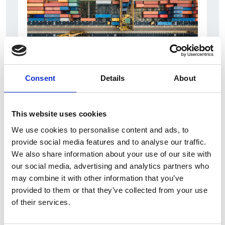
Consent
Details
About
6 Agosto 2026
L’interscambio Italia – Repubblica ha superato
This website uses cookies
nel primo semestre i dieci miliardi di euro
We use cookies to personalise content and ads, to
Interviste
provide social media features and to analyse our traffic.
We also share information about your use of our site with
Overview Economica
our social media, advertising and analytics partners who
Repubblica Ceca
may combine it with other information that you’ve
provided to them or that they’ve collected from your use
of their services.