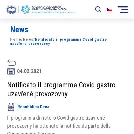
News
La Camera
Home
/
News
/
Notificato il programma Covid gastro
News
uzavřené provozovny
Eventi
Sviluppo Mercato
04.02.2021
Soci
Notificato il programma Covid gastro
uzavřené provozovny
Partner
Repubblica Ceca
Progetti
Il programma di ristoro Covid gastro uzavřené
Area riservata
provozovny ha ottenuto la notifica da parte della
Commissione Europea.