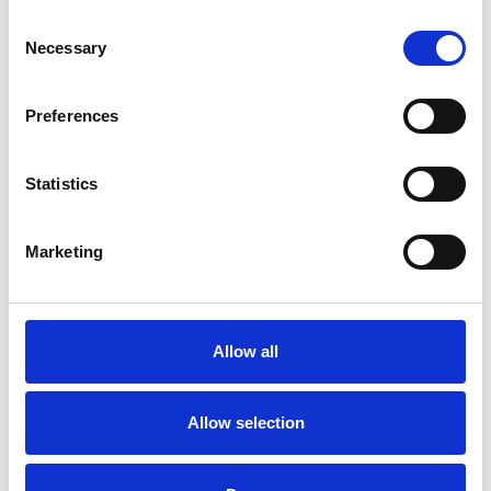
Consent
Necessary
Selection
Preferences
Statistics
Accelera la ripresa dell’industria nel corso del
primo semestre
Marketing
Overview Economica
Repubblica Ceca
Allow all
Allow selection