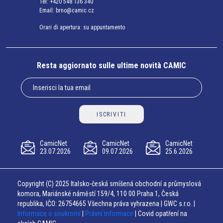
Tel:
+420 548 136 340
Email:
brno@camic.cz
Orari di apertura: su appuntamento
Resta aggiornato sulle ultime novità CAMIC
ISCRIVITI
CamicNet
CamicNet
CamicNet
23.07.2026
09.07.2026
25.6.2026
Copyright (C) 2025 Italsko-česká smíšená obchodní a průmyslová
komora, Mariánské náměstí 159/4, 110 00 Praha 1, Česká
republika, IČO: 26754665 Všechna práva vyhrazena | GWC s.r.o. |
Informace o soukromí
|
Právní informace
| Covid opatření na