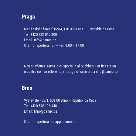
Praga
Mariánské náměstí 159/4, 110 00 Praga 1 – Repubblica Ceca
Tel:
+420 222 015 300
Email:
info@camic.cz
Orari di apertura: lun – ven 9:00 – 17:00
Non si effettua servizio di sportello al pubblico. Per fissare un
incontro con un referente, si prega di scrivere a info@camic.cz
Brno
Výstaviště 405/1, 603 00 Brno – Repubblica Ceca
Tel:
+420 548 136 340
Email:
brno@camic.cz
Orari di apertura: su appuntamento