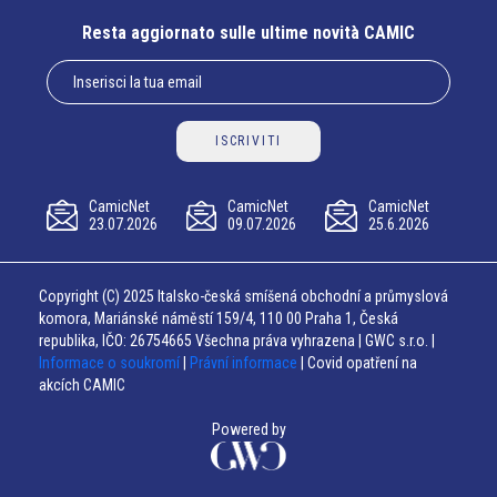
Resta aggiornato sulle ultime novità CAMIC
ISCRIVITI
CamicNet
CamicNet
CamicNet
23.07.2026
09.07.2026
25.6.2026
Copyright (C) 2025 Italsko-česká smíšená obchodní a průmyslová
komora, Mariánské náměstí 159/4, 110 00 Praha 1, Česká
republika, IČO: 26754665 Všechna práva vyhrazena | GWC s.r.o. |
Informace o soukromí
|
Právní informace
| Covid opatření na
akcích CAMIC
Powered by