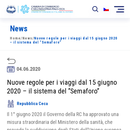
News
La Camera
Home
/
News
/
Nuove regole per i viaggi dal 15 giugno 2020
News
– il sistema del “Semaforo”
Eventi
Sviluppo Mercato
04.06.2020
Soci
Nuove regole per i viaggi dal 15 giugno
2020 – il sistema del “Semaforo”
Partner
Repubblica Ceca
Progetti
Il 1° giugno 2020 il Governo della RC ha approvato una
Area riservata
misura straordinaria del Ministero della sanità, che
prevede la suddivisione degli Stati dell’Unione europea