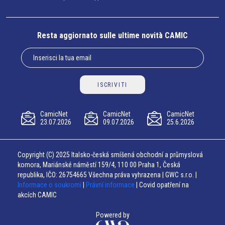
Resta aggiornato sulle ultime novità CAMIC
ISCRIVITI
CamicNet
CamicNet
CamicNet
23.07.2026
09.07.2026
25.6.2026
Copyright (C) 2025 Italsko-česká smíšená obchodní a průmyslová
komora, Mariánské náměstí 159/4, 110 00 Praha 1, Česká
republika, IČO: 26754665 Všechna práva vyhrazena | GWC s.r.o. |
Informace o soukromí
|
Právní informace
| Covid opatření na
akcích CAMIC
Powered by