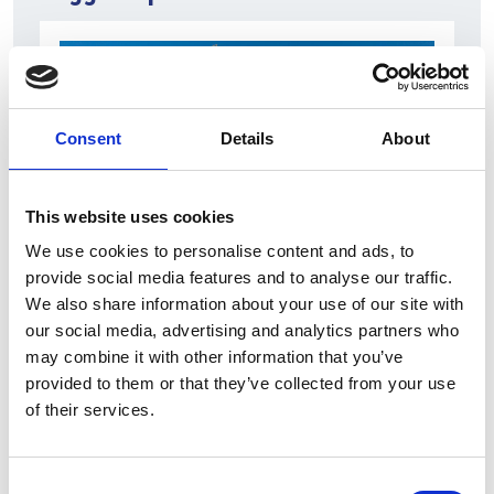
Consent
Details
About
This website uses cookies
We use cookies to personalise content and ads, to
7 Agosto 2026
provide social media features and to analyse our traffic.
We also share information about your use of our site with
Nel primo semestre è aumentata fortemente la
our social media, advertising and analytics partners who
costruzione di nuove abitazioni
may combine it with other information that you’ve
Repubblica Ceca
provided to them or that they’ve collected from your use
of their services.
Consent