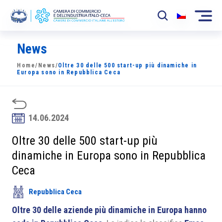
News
La Camera
Home
/
News
/
Oltre 30 delle 500 start-up più dinamiche in
News
Europa sono in Repubblica Ceca
Eventi
Sviluppo Mercato
14.06.2024
Soci
Oltre 30 delle 500 start-up più
dinamiche in Europa sono in Repubblica
Partner
Ceca
Progetti
Repubblica Ceca
Area riservata
Oltre 30 delle aziende più dinamiche in Europa hanno