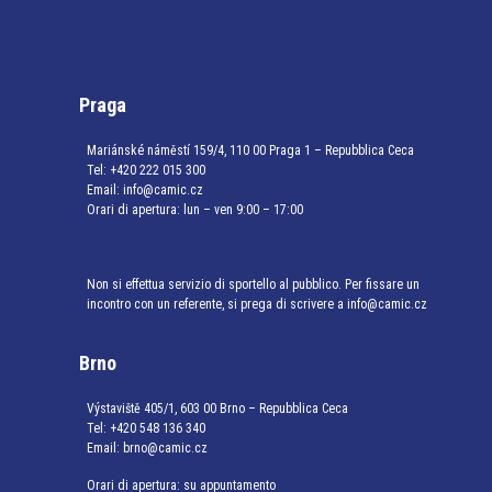
Praga
Mariánské náměstí 159/4, 110 00 Praga 1 – Repubblica Ceca
Tel:
+420 222 015 300
Email:
info@camic.cz
Orari di apertura: lun – ven 9:00 – 17:00
Non si effettua servizio di sportello al pubblico. Per fissare un
incontro con un referente, si prega di scrivere a info@camic.cz
Brno
Výstaviště 405/1, 603 00 Brno – Repubblica Ceca
Tel:
+420 548 136 340
Email:
brno@camic.cz
Orari di apertura: su appuntamento