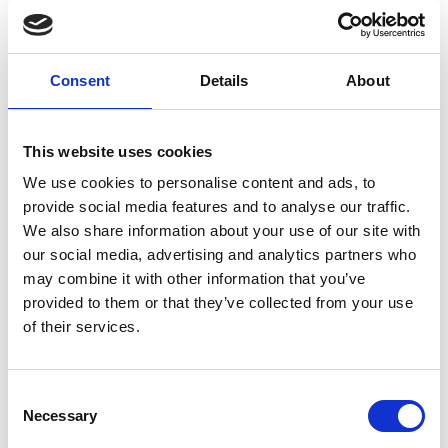
Consent
Details
About
This website uses cookies
7 Agosto 2026
We use cookies to personalise content and ads, to
Nel primo semestre è aumentata fortemente la
provide social media features and to analyse our traffic.
costruzione di nuove abitazioni
We also share information about your use of our site with
Repubblica Ceca
our social media, advertising and analytics partners who
may combine it with other information that you’ve
provided to them or that they’ve collected from your use
of their services.
Consent
Necessary
Selection