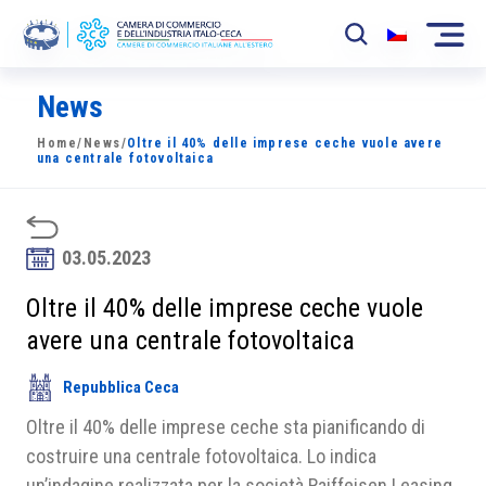
News
La Camera
Home
/
News
/
Oltre il 40% delle imprese ceche vuole avere
News
una centrale fotovoltaica
Eventi
Sviluppo Mercato
03.05.2023
Soci
Oltre il 40% delle imprese ceche vuole
avere una centrale fotovoltaica
Partner
Repubblica Ceca
Progetti
Oltre il 40% delle imprese ceche sta pianificando di
Area riservata
costruire una centrale fotovoltaica. Lo indica
un’indagine realizzata per la società Raiffeisen Leasing.