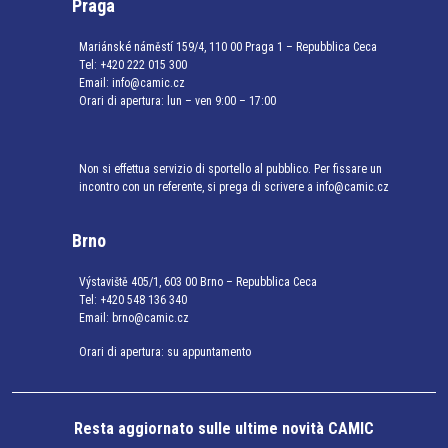
Praga
Mariánské náměstí 159/4, 110 00 Praga 1 – Repubblica Ceca
Tel:
+420 222 015 300
Email:
info@camic.cz
Orari di apertura: lun – ven 9:00 – 17:00
Non si effettua servizio di sportello al pubblico. Per fissare un
incontro con un referente, si prega di scrivere a info@camic.cz
Brno
Výstaviště 405/1, 603 00 Brno – Repubblica Ceca
Tel:
+420 548 136 340
Email:
brno@camic.cz
Orari di apertura: su appuntamento
Resta aggiornato sulle ultime novità CAMIC