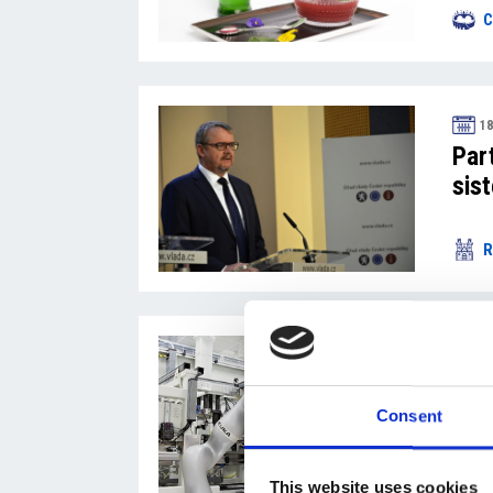
C
18
Part
sis
R
18
Il t
imp
Consent
This website uses cookies