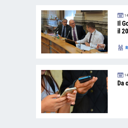
14
Il G
il 2
R
14
Da 