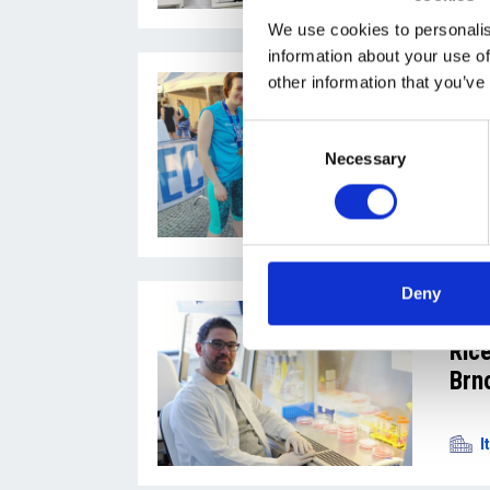
We use cookies to personalis
information about your use of
other information that you’ve
16
Tea
Consent
Cha
Necessary
Selection
C
Deny
15
Rice
Brn
I