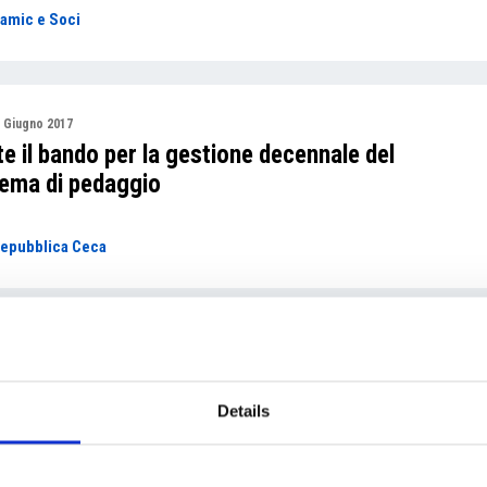
amic e Soci
 Giugno 2017
e il bando per la gestione decennale del
tema di pedaggio
epubblica Ceca
 Giugno 2017
renta percento delle aziende ceche sta
lementando l’Industria 4.0
Details