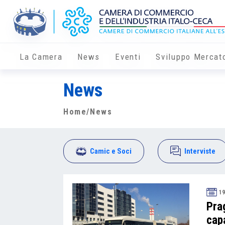
La Camera
News
Eventi
Sviluppo Mercat
News
Home
/News
Camic e Soci
Interviste
19
Pra
cap