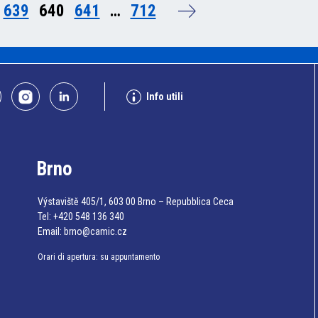
639
640
641
…
712
Info utili
Brno
Výstaviště 405/1, 603 00 Brno – Repubblica Ceca
Tel:
+420 548 136 340
Email:
brno@camic.cz
Orari di apertura: su appuntamento