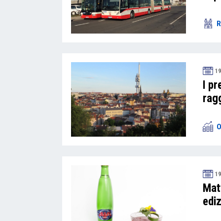
R
19
I pr
rag
O
19
Mat
edi