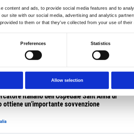
e content and ads, to provide social media features and to analy
 our site with our social media, advertising and analytics partn
 provided to them or that they’ve collected from your use of their
 Giugno 2017
m Camic ha partecipato alla Total
mbers Cup
Preferences
Statistics
amic e Soci
Allow selection
 Giugno 2017
rcatore italiano dell’Ospedale Sant’Anna di
o ottiene un’importante sovvenzione
talia