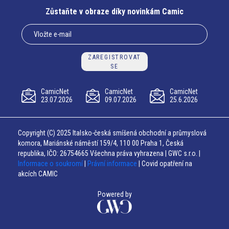
Zůstaňte v obraze díky novinkám Camic
ZAREGISTROVAT
SE
CamicNet
CamicNet
CamicNet
23.07.2026
09.07.2026
25.6.2026
Copyright (C) 2025 Italsko-česká smíšená obchodní a průmyslová
komora, Mariánské náměstí 159/4, 110 00 Praha 1, Česká
republika, IČO: 26754665 Všechna práva vyhrazena | GWC s.r.o. |
Informace o soukromí
|
Právní informace
| Covid opatření na
akcích CAMIC
Powered by