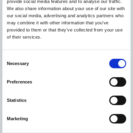
provide social media features and to analyse our traffic.
Itálie
We also share information about your use of our site with
our social media, advertising and analytics partners who
may combine it with other information that you’ve
provided to them or that they’ve collected from your use
of their services.
Consent
Necessary
Selection
30 července 2026
Preferences
Turín bude mít v zimě dvě spojení s Letištěm Praha
Statistics
Česká republika
Marketing