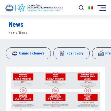
News
Komora
Home
/News
News
Události
Camic a členové
Rozhovory
Pře
Rozvoj Trhu
Členové
Partneři
​​Projekty
Členská sekce