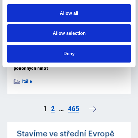
Allow all
Allow selection
29 července 2026
Deny
Italská vláda prodloužila úlevy kvůli růstu cen
pohonných hmot
Itálie
1
2
…
465