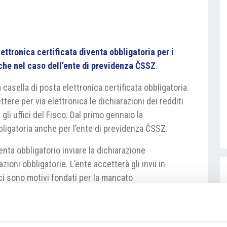
ttronica certificata diventa obbligatoria per i
che nel caso dell’ente di previdenza ČSSZ
.
 casella di posta elettronica certificata obbligatoria.
tere per via elettronica le dichiarazioni dei redditi
gli uffici del Fisco. Dal primo gennaio la
ligatoria anche per l’ente di previdenza ČSSZ.
enta obbligatorio inviare la dichiarazione
ioni obbligatorie. L’ente accetterà gli invii in
 ci sono motivi fondati per la mancato
casi gli invii dei moduli in cartaceo verranno
arito l’ente.
/nova-pravidla-pro-osvc-povinna-elektronicka-