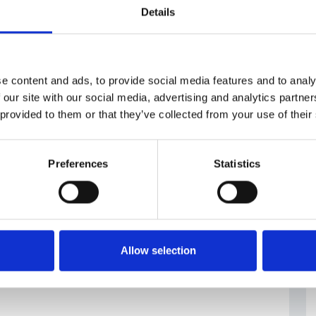
Details
.cz
e content and ads, to provide social media features and to analy
atori
#OSVČ
#posta elettronica
 our site with our social media, advertising and analytics partn
omi
certificata
 provided to them or that they’ve collected from your use of their
Preferences
Statistics
Allow selection