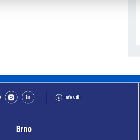
Info utili
Brno