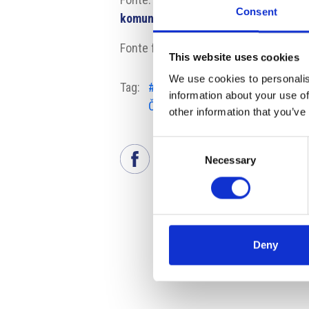
Consent
komunikace-od-roku-2025
Fonte fotografia: mojedatovaschranka
This website uses cookies
We use cookies to personalis
Tag:
#ente di previdenza
#lavor
information about your use of
ČSSZ
auton
other information that you’ve
Consent
Necessary
Selection
Deny