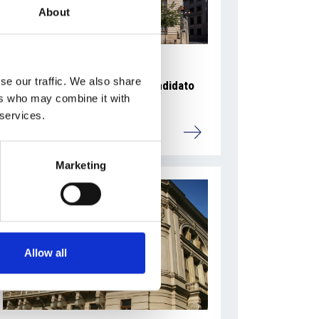
About
se our traffic. We also share
Ano 2011 schiera un nuovo candidato
ers who may combine it with
sindaco a Praga
 services.
Repubblica Ceca
Marketing
Allow all