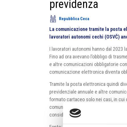
previdenza
Repubblica Ceca
La comunicazione tramite la posta ele
lavoratori autonomi cechi (OSVČ) an
I lavoratori autonomi hanno dal 2023 la
Fino ad ora avevano l’obbligo di trasmet
e altre comunicazioni obbligatorie con 
comunicazione elettronica diventa obb
Tramite la posta elettronica quindi div
previdenziale annuale e altre comunicaz
formato cartaceo solo nei casi, in cui
comunicazione elettronica. Negli altri 
considerati come non pervenuti, ha chi
Fonte:
https://www.cssz.cz/web/cz/-