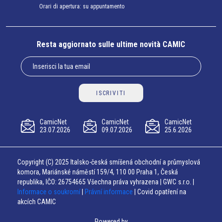
Orari di apertura: su appuntamento
Resta aggiornato sulle ultime novità CAMIC
ISCRIVITI
CamicNet
CamicNet
CamicNet
23.07.2026
09.07.2026
25.6.2026
Copyright (C) 2025 Italsko-česká smíšená obchodní a průmyslová
komora, Mariánské náměstí 159/4, 110 00 Praha 1, Česká
republika, IČO: 26754665 Všechna práva vyhrazena | GWC s.r.o. |
Informace o soukromí
|
Právní informace
| Covid opatření na
akcích CAMIC
Powered by