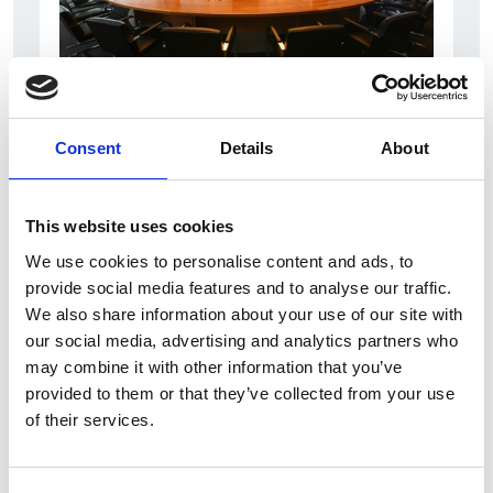
31 Luglio 2026
L’industriale ceco Michal Strnad acquisisce il
Consent
Details
About
14% di Pirelli
Camic e Soci
This website uses cookies
Italia
We use cookies to personalise content and ads, to
provide social media features and to analyse our traffic.
We also share information about your use of our site with
our social media, advertising and analytics partners who
may combine it with other information that you’ve
provided to them or that they’ve collected from your use
of their services.