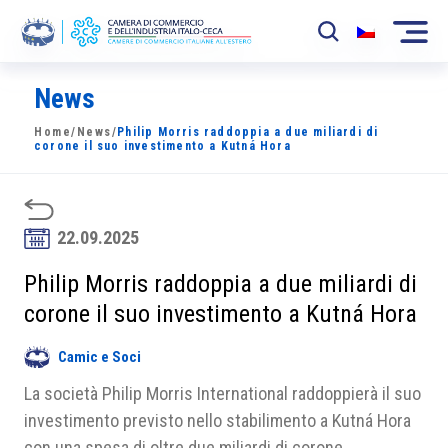
News
La Camera
Home
/
News
/
Philip Morris raddoppia a due miliardi di
News
corone il suo investimento a Kutná Hora
Eventi
Sviluppo Mercato
22.09.2025
Soci
Philip Morris raddoppia a due miliardi di
corone il suo investimento a Kutná Hora
Partner
Camic e Soci
Progetti
La società Philip Morris International raddoppierà il suo
Area riservata
investimento previsto nello stabilimento a Kutná Hora
con una spesa di oltre due miliardi di corone.