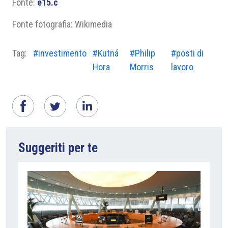
Fonte:
e15.c
Fonte fotografia: Wikimedia
Tag:
#investimento
#Kutná
#Philip
#posti di
Hora
Morris
lavoro
Suggeriti per te