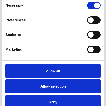
Consent
Necessary
Selection
Preferences
La crescita dell’economia ceca ha raggiunto il
due percento
Statistics
Camic e Soci
Overview Economica
Marketing
Repubblica Ceca
Allow all
Allow selection
Deny