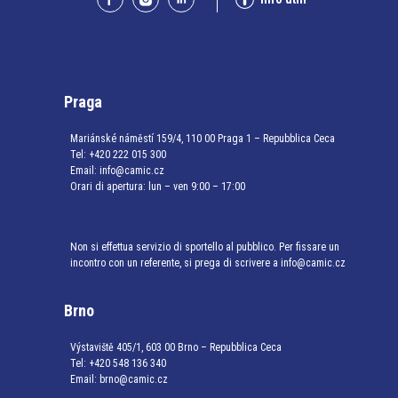
Praga
Mariánské náměstí 159/4, 110 00 Praga 1 – Repubblica Ceca
Tel:
+420 222 015 300
Email:
info@camic.cz
Orari di apertura: lun – ven 9:00 – 17:00
Non si effettua servizio di sportello al pubblico. Per fissare un
incontro con un referente, si prega di scrivere a info@camic.cz
Brno
Výstaviště 405/1, 603 00 Brno – Repubblica Ceca
Tel:
+420 548 136 340
Email:
brno@camic.cz