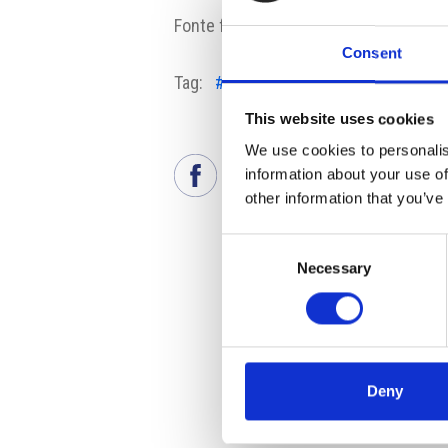
Fonte fotografia: Pixabay
Consent
Tag:
#aumento
#Praga 1
#tassa di
This website uses cookies
We use cookies to personalis
information about your use of
other information that you’ve
Consent
Necessary
Selection
Deny