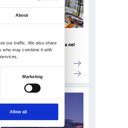
About
se our traffic. We also share
Accelera la ripresa dell’industria nel
ers who may combine it with
corso del primo semestre
 services.
Overview Economica
Repubblica Ceca
Marketing
Allow all