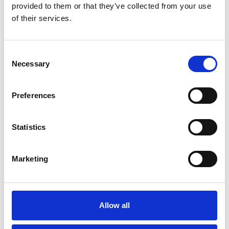
provided to them or that they’ve collected from your use
Overview Economica
of their services.
Repubblica Ceca
Consent
Necessary
Selection
Preferences
Statistics
Marketing
Accelera la ripresa dell’industria nel corso del
primo semestre
Allow all
Overview Economica