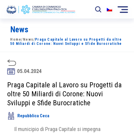
News
La Camera
Home
/
News
/
Praga Capitale al Lavoro su Progetti da oltre
News
50 Miliardi di Corone: Nuovi Sviluppi e Sfide Burocratiche
Eventi
Sviluppo Mercato
05.04.2024
Soci
Praga Capitale al Lavoro su Progetti da
oltre 50 Miliardi di Corone: Nuovi
Partner
Sviluppi e Sfide Burocratiche
Progetti
Repubblica Ceca
Area riservata
Il municipio di Praga Capitale si impegna