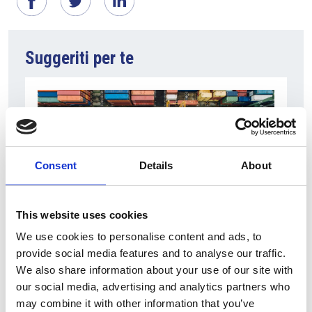
Suggeriti per te
Consent
Details
About
This website uses cookies
We use cookies to personalise content and ads, to
6 Agosto 2026
provide social media features and to analyse our traffic.
L’interscambio Italia – Repubblica ha superato
We also share information about your use of our site with
nel primo semestre i dieci miliardi di euro
our social media, advertising and analytics partners who
Interviste
may combine it with other information that you’ve