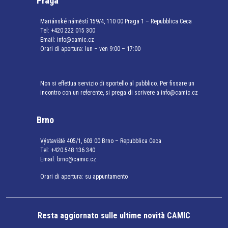
Praga
Mariánské náměstí 159/4, 110 00 Praga 1 – Repubblica Ceca
Tel:
+420 222 015 300
Email:
info@camic.cz
Orari di apertura: lun – ven 9:00 – 17:00
Non si effettua servizio di sportello al pubblico. Per fissare un
incontro con un referente, si prega di scrivere a info@camic.cz
Brno
Výstaviště 405/1, 603 00 Brno – Repubblica Ceca
Tel:
+420 548 136 340
Email:
brno@camic.cz
Orari di apertura: su appuntamento
Resta aggiornato sulle ultime novità CAMIC