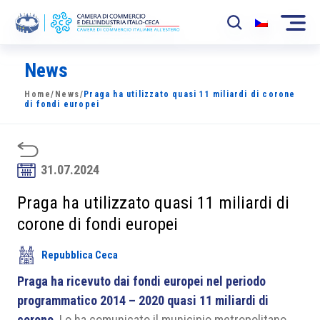
News
La Camera
Home
/
News
/
Praga ha utilizzato quasi 11 miliardi di corone
News
di fondi europei
Eventi
Sviluppo Mercato
31.07.2024
Soci
Praga ha utilizzato quasi 11 miliardi di
corone di fondi europei
Partner
Repubblica Ceca
Progetti
Praga ha ricevuto dai fondi europei nel periodo
Area riservata
programmatico 2014 – 2020 quasi 11 miliardi di
corone
. Lo ha comunicato il municipio metropolitano.