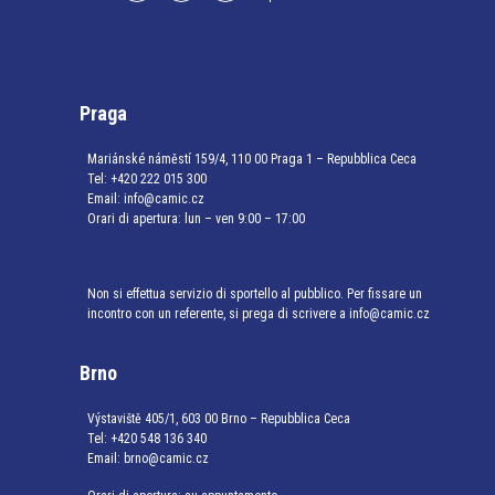
Praga
Mariánské náměstí 159/4, 110 00 Praga 1 – Repubblica Ceca
Tel:
+420 222 015 300
Email:
info@camic.cz
Orari di apertura: lun – ven 9:00 – 17:00
Non si effettua servizio di sportello al pubblico. Per fissare un
incontro con un referente, si prega di scrivere a info@camic.cz
Brno
Výstaviště 405/1, 603 00 Brno – Repubblica Ceca
Tel:
+420 548 136 340
Email:
brno@camic.cz