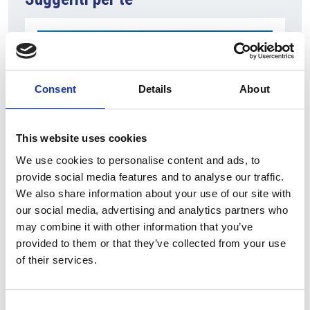
Consent
Details
About
This website uses cookies
We use cookies to personalise content and ads, to
provide social media features and to analyse our traffic.
7 Agosto 2026
We also share information about your use of our site with
Nel primo semestre è aumentata fortemente la
our social media, advertising and analytics partners who
costruzione di nuove abitazioni
may combine it with other information that you’ve
Repubblica Ceca
provided to them or that they’ve collected from your use
of their services.
Consent