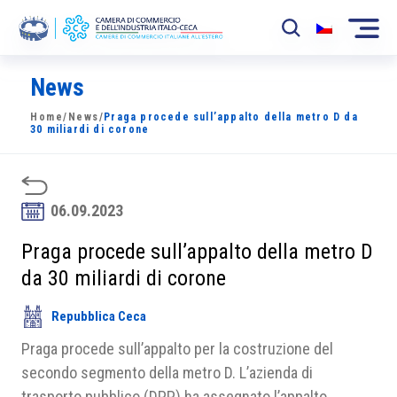
News
La Camera
Home
/
News
/
Praga procede sull’appalto della metro D da
News
30 miliardi di corone
Eventi
Sviluppo Mercato
06.09.2023
Soci
Praga procede sull’appalto della metro D
da 30 miliardi di corone
Partner
Repubblica Ceca
Progetti
Praga procede sull’appalto per la costruzione del
Area riservata
secondo segmento della metro D. L’azienda di
trasporto pubblico (DPP) ha assegnato l’appalto.