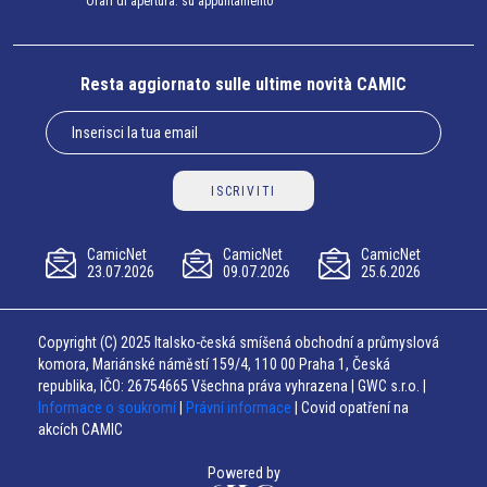
Orari di apertura: su appuntamento
Resta aggiornato sulle ultime novità CAMIC
ISCRIVITI
CamicNet
CamicNet
CamicNet
23.07.2026
09.07.2026
25.6.2026
Copyright (C) 2025 Italsko-česká smíšená obchodní a průmyslová
komora, Mariánské náměstí 159/4, 110 00 Praha 1, Česká
republika, IČO: 26754665 Všechna práva vyhrazena | GWC s.r.o. |
Informace o soukromí
|
Právní informace
| Covid opatření na
akcích CAMIC
Powered by