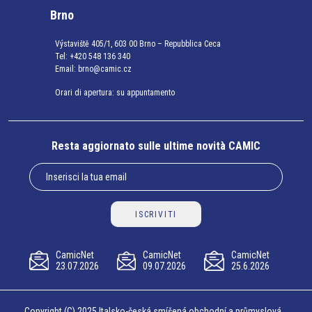
Brno
Výstaviště 405/1, 603 00 Brno – Repubblica Ceca
Tel:
+420 548 136 340
Email:
brno@camic.cz
Orari di apertura: su appuntamento
Resta aggiornato sulle ultime novità CAMIC
ISCRIVITI
CamicNet
CamicNet
CamicNet
23.07.2026
09.07.2026
25.6.2026
Copyright (C) 2025 Italsko-česká smíšená obchodní a průmyslová