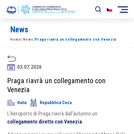
News
La Camera
Home
/
News
/
Praga riavrà un collegamento con Venezia
News
Eventi
03.07.2026
Sviluppo Mercato
Praga riavrà un collegamento con
Soci
Venezia
Partner
Italia
Repubblica Ceca
Progetti
L’Aeroporto di Praga riavrà dall’autunno un
collegamento diretto con Venezia
.
Area riservata